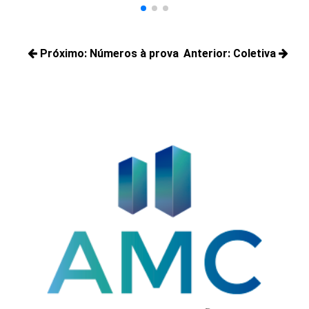
Navegação
Próximo:
Números à prova
Anterior:
Coletiva
de
Próximos
Posts
Post
posts:
anteriores: