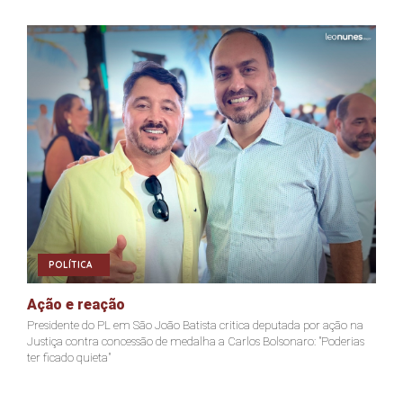
POLÍTICA
Ação e reação
J
Presidente do PL em São João Batista critica deputada por ação na
Ja
Justiça contra concessão de medalha a Carlos Bolsonaro: "Poderias
nã
ter ficado quieta"