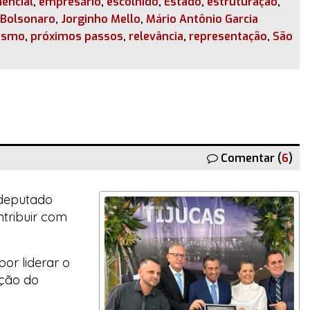
encial
,
empresário
,
escolhido
,
Estado
,
estruturação
,
r Bolsonaro
,
Jorginho Mello
,
Mário Antônio Garcia
ismo
,
próximos passos
,
relevância
,
representação
,
São
Comentar (
6
)
 deputado
ntribuir com
por liderar o
nção do