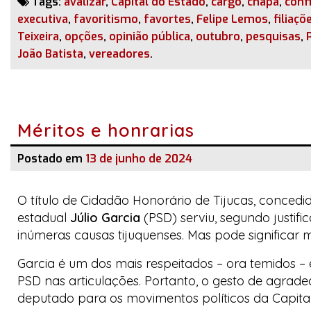
Tags:
avalizar
,
Capital do Estado
,
cargo
,
chapa
,
conf
executiva
,
favoritismo
,
favortes
,
Felipe Lemos
,
filiaçõ
Teixeira
,
opções
,
opinião pública
,
outubro
,
pesquisas
,
João Batista
,
vereadores
.
Méritos e honrarias
Postado em
13 de junho de 2024
O título de Cidadão Honorário de Tijucas, conce
estadual
Júlio Garcia
(PSD) serviu, segundo justif
inúmeras causas tijuquenses. Mas pode significar m
Garcia é um dos mais respeitados – ora temidos – e
PSD nas articulações. Portanto, o gesto de agra
deputado para os movimentos políticos da Capital