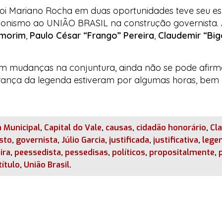
loi Mariano Rocha em duas oportunidades teve seu e
tagonismo ao UNIÃO BRASIL na construção governista.
Amorim
,
Paulo César “Frango” Pereira
,
Claudemir “Big
 em mudanças na conjuntura, ainda não se pode afirma
derança da legenda estiveram por algumas horas, bem 
 Municipal
,
Capital do Vale
,
causas
,
cidadão honorário
,
Cl
sto
,
governista
,
Júlio Garcia
,
justificada
,
justificativa
,
lege
ira
,
peessedista
,
pessedisas
,
políticos
,
propositalmente
,
título
,
União Brasil
.