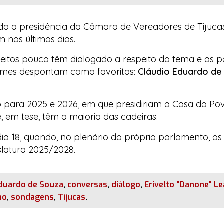
o a presidência da Câmara de Vereadores de Tijuca
m nos últimos dias.
itos pouco têm dialogado a respeito do tema e as po
nomes despontam como favoritos:
Cláudio Eduardo de
o para 2025 e 2026, em que presidiriam a
Casa do Po
 em tese, têm a maioria das cadeiras.
ia 18, quando, no plenário do próprio parlamento, o
slatura 2025/2028.
Eduardo de Souza
,
conversas
,
diálogo
,
Erivelto "Danone" L
mo
,
sondagens
,
Tijucas
.