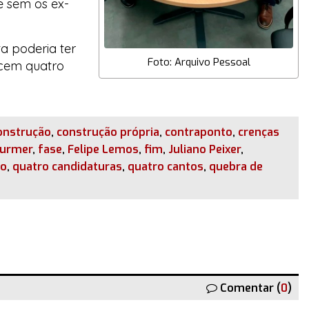
e sem os ex-
a poderia ter
Foto: Arquivo Pessoal
ecem quatro
onstrução
,
construção própria
,
contraponto
,
crenças
turmer
,
fase
,
Felipe Lemos
,
fim
,
Juliano Peixer
,
mo
,
quatro candidaturas
,
quatro cantos
,
quebra de
Comentar (
0
)