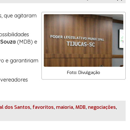
s, que agitaram
ssibilidades
 Souza
(MDB) e
vo
e garantiriam
Foto: Divulgação
s vereadores
eal dos Santos
,
favoritos
,
maioria
,
MDB
,
negociações
,