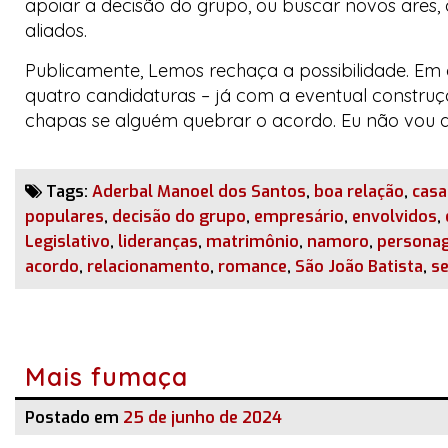
apoiar a decisão do grupo, ou buscar novos ares
aliados.
Publicamente, Lemos rechaça a possibilidade. Em
quatro candidaturas – já com a eventual construçã
chapas se alguém quebrar o acordo. Eu não vou q
Tags:
Aderbal Manoel dos Santos
,
boa relação
,
cas
populares
,
decisão do grupo
,
empresário
,
envolvidos
,
Legislativo
,
lideranças
,
matrimônio
,
namoro
,
personag
acordo
,
relacionamento
,
romance
,
São João Batista
,
s
Mais fumaça
Postado em
25 de junho de 2024