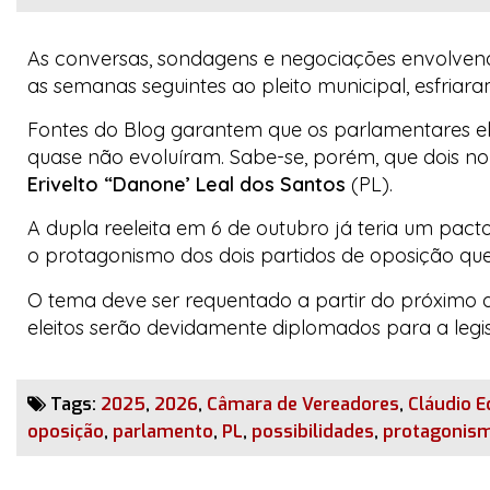
As conversas, sondagens e negociações envolvend
as semanas seguintes ao pleito municipal, esfriara
Fontes do
Blog
garantem que os parlamentares ele
quase não evoluíram. Sabe-se, porém, que dois 
Erivelto “Danone’ Leal dos Santos
(PL).
A dupla reeleita em 6 de outubro já teria um pact
o protagonismo dos dois partidos de oposição que,
O tema deve ser requentado a partir do próximo d
eleitos serão devidamente diplomados para a legi
Tags:
2025
,
2026
,
Câmara de Vereadores
,
Cláudio 
oposição
,
parlamento
,
PL
,
possibilidades
,
protagonis