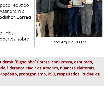
spaço reduzido
 Assinaram a
odinho” Correa
r. Mas,
abertos, sobre
Foto: Arquivo Pessoal
audemir "Bigodinho" Correa
,
conjuntura
,
deputado
,
nda
,
liderança
,
Nadir de Amorim
,
nuances eleitorais
,
propósito
,
protagonismo
,
PSD
,
respeitados
,
Rudnei de