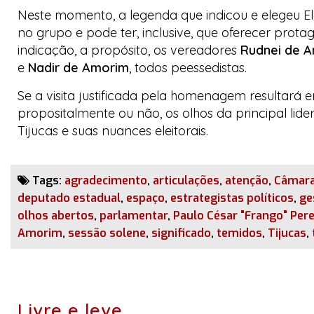
Neste momento, a legenda que indicou e elegeu E
no grupo e pode ter, inclusive, que oferecer pro
indicação, a propósito, os vereadores
Rudnei de 
e
Nadir de Amorim
, todos peessedistas.
Se a visita justificada pela homenagem resultará
propositalmente ou não, os olhos da principal li
Tijucas e suas nuances eleitorais.
Tags:
agradecimento
,
articulações
,
atenção
,
Câmara
deputado estadual
,
espaço
,
estrategistas políticos
,
ge
olhos abertos
,
parlamentar
,
Paulo César "Frango" Pere
Amorim
,
sessão solene
,
significado
,
temidos
,
Tijucas
,
Livre e leve