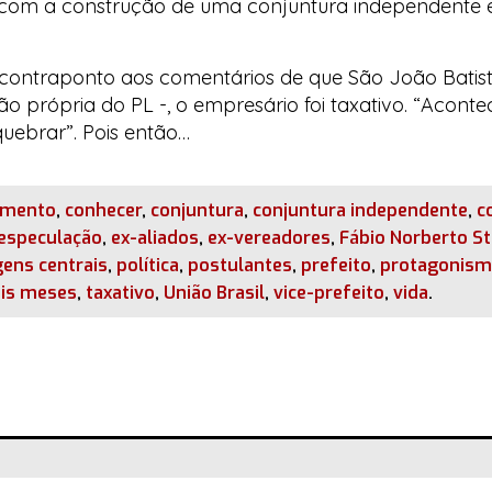
, com a construção de uma conjuntura independente 
 contraponto aos comentários de que São João Batist
o própria do PL -, o empresário foi taxativo. “Acont
uebrar”. Pois então…
amento
,
conhecer
,
conjuntura
,
conjuntura independente
,
c
especulação
,
ex-aliados
,
ex-vereadores
,
Fábio Norberto S
ens centrais
,
política
,
postulantes
,
prefeito
,
protagonis
eis meses
,
taxativo
,
União Brasil
,
vice-prefeito
,
vida
.