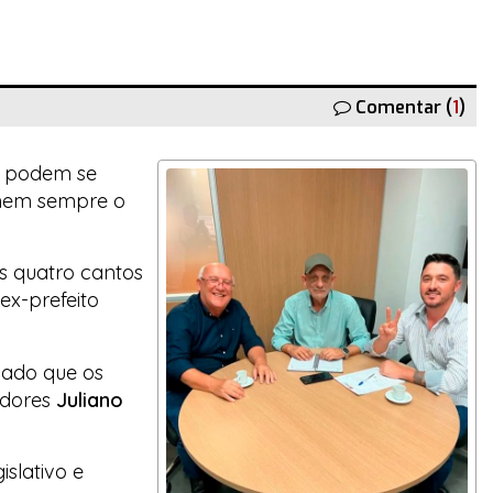
Comentar (
1
)
s podem se
 nem sempre o
s quatro cantos
ex-prefeito
çado que os
adores
Juliano
slativo e