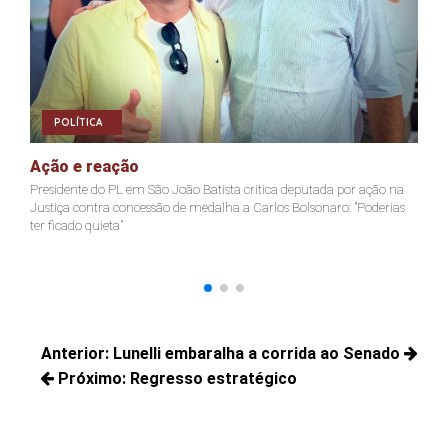
POLÍTICA
Ação e reação
J
Presidente do PL em São João Batista critica deputada por ação na
Ja
Justiça contra concessão de medalha a Carlos Bolsonaro: "Poderias
nã
ter ficado quieta"
Navegação
Anterior:
Lunelli embaralha a corrida ao Senado
de
Próximo:
Posts
Regresso estratégico
Post
anteriores:
Próximos
posts: