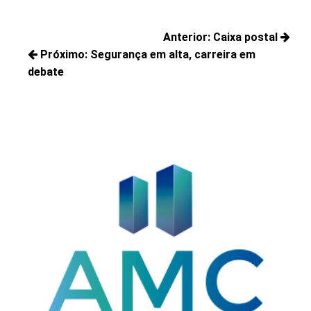
Navegação
Anterior:
Caixa postal
de
Próximo:
Segurança em alta, carreira em
Posts
Post
debate
Próximos
anteriores:
posts: