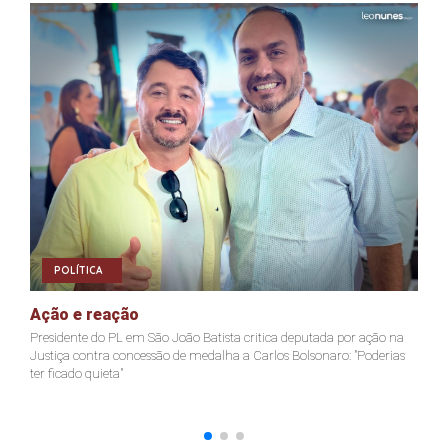
POLÍTICA
Ação e reação
J
Presidente do PL em São João Batista critica deputada por ação na
Ja
Justiça contra concessão de medalha a Carlos Bolsonaro: "Poderias
nã
ter ficado quieta"