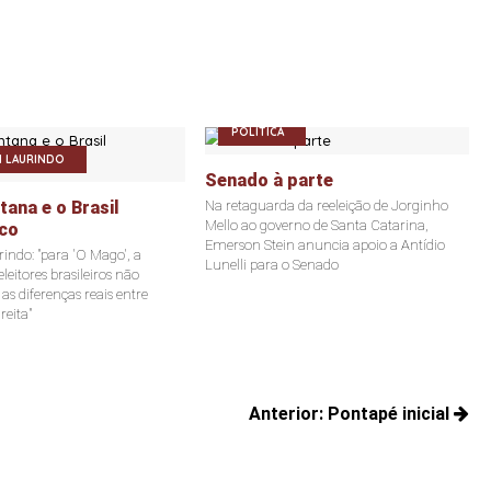
POLÍTICA
 LAURINDO
Senado à parte
ana e o Brasil
Na retaguarda da reeleição de Jorginho
Mello ao governo de Santa Catarina,
co
Emerson Stein anuncia apoio a Antídio
indo: "para 'O Mago', a
Lunelli para o Senado
leitores brasileiros não
s diferenças reais entre
reita"
Anterior:
Pontapé inicial
Posts
anteriores: