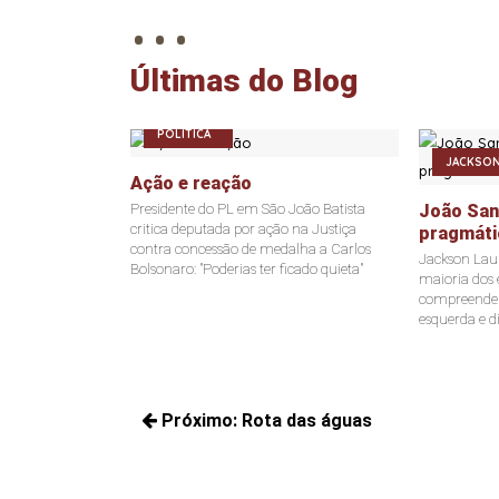
. . .
Últimas do Blog
POLÍTICA
JACKSON
Ação e reação
Presidente do PL em São João Batista
João Sant
critica deputada por ação na Justiça
pragmáti
contra concessão de medalha a Carlos
Jackson Laur
Bolsonaro: "Poderias ter ficado quieta"
maioria dos e
compreende a
esquerda e di
Navegação
Próximo:
Rota das águas
de
Próximos
Post
posts: