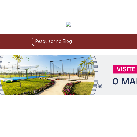
s
Pesquisar
no
Blog