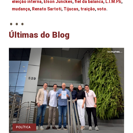
eleição interna
,
Elson Junckes
,
fiel da balanca
,
L.I.M.P.E
,
. . .
mudança
,
Renato Sartoti
,
Tijucas
,
traição
,
voto
.
Últimas do Blog
POLÍTICA