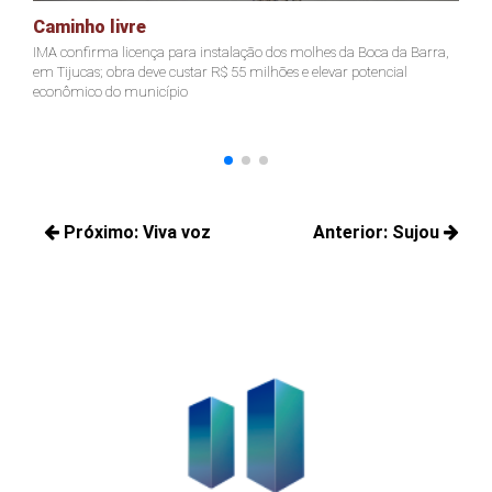
Caminho livre
A
IMA confirma licença para instalação dos molhes da Boca da Barra,
Pr
em Tijucas; obra deve custar R$ 55 milhões e elevar potencial
Ju
econômico do município
ter
Navegação
Próximo:
Viva voz
Anterior:
Sujou
de
Próximos
Posts
Post
posts:
anteriores: