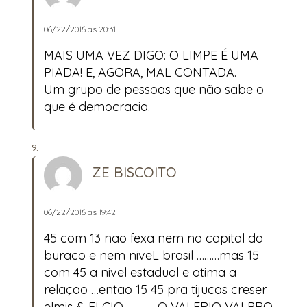
06/22/2016 às 20:31
MAIS UMA VEZ DIGO: O LIMPE É UMA
PIADA! E, AGORA, MAL CONTADA.
Um grupo de pessoas que não sabe o
que é democracia.
ZE BISCOITO
06/22/2016 às 19:42
45 com 13 nao fexa nem na capital do
buraco e nem niveL brasil ………mas 15
com 45 a nivel estadual e otima a
relaçao …entao 15 45 pra tijucas creser
elmis & ELCIO…………..O VALERIO VAI PRO