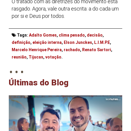
O tratado com as diretrizes do movimento está
rasgado. Agora, vale outra escrita: a do cada um
por si e Deus por todos.
Tags:
Adalto Gomes
,
clima pesado
,
decisão
,
definição
,
eleição interna
,
Elson Junckes
,
L.I.M.P.E
,
Marcelo Henrique Pereira
,
rachado
,
Renato Sartori
,
. . .
reunião
,
Tijucas
,
votação
.
Últimas do Blog