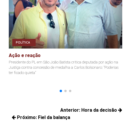
POLÍTICA
Ação e reação
J
Presidente do PL em São João Batista critica deputada por ação na
Ja
Justiça contra concessão de medalha a Carlos Bolsonaro: "Poderias
nã
ter ficado quieta"
Navegação
Anterior:
Hora da decisão
de
Próximo:
Fiel da balança
Posts
Post
Próximos
anteriores: