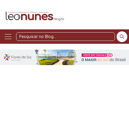
Pesquisar
no
Blog