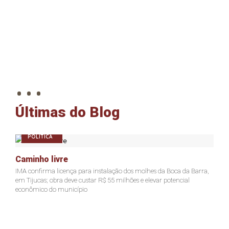
. . .
Últimas do Blog
POLÍTICA
Caminho livre
IMA confirma licença para instalação dos molhes da Boca da Barra,
em Tijucas; obra deve custar R$ 55 milhões e elevar potencial
econômico do município