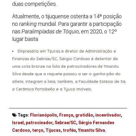
duas competições.
Atualmente, o tijuquense ostenta a 14ª posição
no
ranking
mundial. Para garantir a participação
nas
Paralimpíadas de Tóquio
, em 2020, o 12º
lugar basta.
Empresário em Tijucas e diretor de Administração e
Finanças do Sebrae/SC, Sérgio Cardoso é detentor de
uma
cota bronze
na lista de patrocinadores de Ymanitu
Silva desde que a raquete passou a ser o ganha-pão do
atleta. Integram a lista, também, a
Faculdade Estácio de Sá
,
a
Cerâmica Portobello
e a
Tyuco Imóveis
.
Tags:
Florianópolis
,
França
,
gratidão
,
incentivador
,
Israel
,
patrocinador
,
Sebrae/SC
,
Sérgio Fernandes
Cardoso
,
terço
,
Tijucas
,
troféu
,
Ymanitu Silva
.