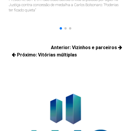
Justiça contra concessão de medalha a Carlos Bolsonaro: "Poderias
nã
ter ficado quieta"
Navegação
Anterior:
Vizinhos e parceiros
de
Próximo:
Vitórias múltiplas
Posts
Post
Próximos
anteriores:
posts: