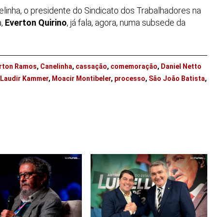
inha, o presidente do Sindicato dos Trabalhadores na
a,
Everton Quirino
, já fala, agora, numa subsede da
irton Ramos
,
Canelinha
,
cassação
,
comemoração
,
Daniel Netto
Laudir Kammer
,
Moacir Montibeler
,
processo
,
São João Batista
,