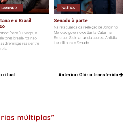
 LAURINDO
POLÍTICA
ana e o Brasil
Senado à parte
co
Na retaguarda da reeleição de Jorginho
Mello ao governo de Santa Catarina,
indo: "para 'O Mago', a
Emerson Stein anuncia apoio a Antídio
leitores brasileiros não
Lunelli para o Senado
s diferenças reais entre
reita"
 ritual
Anterior:
Glória transferida
Posts
anteriores:
ias múltiplas”