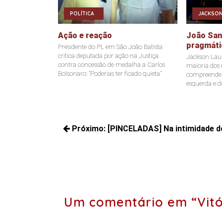
POLÍTICA
JACKSON
Ação e reação
João Sant
pragmáti
Presidente do PL em São João Batista
critica deputada por ação na Justiça
Jackson Laur
contra concessão de medalha a Carlos
maioria dos e
Bolsonaro: "Poderias ter ficado quieta"
compreende a
esquerda e di
Navegação
Próximo:
[PINCELADAS] Na intimidade do
de
Próximos
Post
posts:
Um comentário em “Vitór