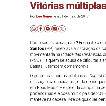
Vitórias múltipla
Por
Léo Nunes
, em 31 de maio de 2017
Como são as coisas, não?! Enquanto o emp
Santos
(PP) celebrava a instalação da
Ca
movimentada na
Cidade das Cerâmicas
, 
(PSD)
–
a quem se acusa de dificultar a 
Batista
–,
também comemorava.
O gestor das contas públicas da
Capital 
cassação da candidatura, e do consequen
em Boas Mãos”
–
esteio da campanha d
prefeito) nas eleições municipais de 201
manteve na cadeira, livre de qualquer pen