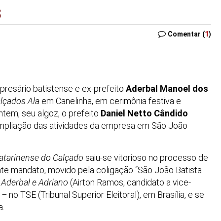
s
Comentar (
1
)
resário batistense e ex-prefeito
Aderbal Manoel dos
lçados Ala
em Canelinha, em cerimônia festiva e
ontem, seu algoz, o prefeito
Daniel Netto Cândido
ampliação das atividades da empresa em São João
Catarinense do Calçado
saiu-se vitorioso no processo de
te mandato, movido pela coligação “São João Batista
e
Aderbal e Adriano
(Airton Ramos, candidato a vice-
6
–
no TSE (Tribunal Superior Eleitoral), em Brasília, e se
a.