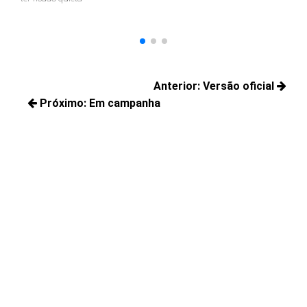
Navegação
Anterior:
Versão oficial
de
Próximo:
Em campanha
Posts
Post
Próximos
anteriores:
posts: