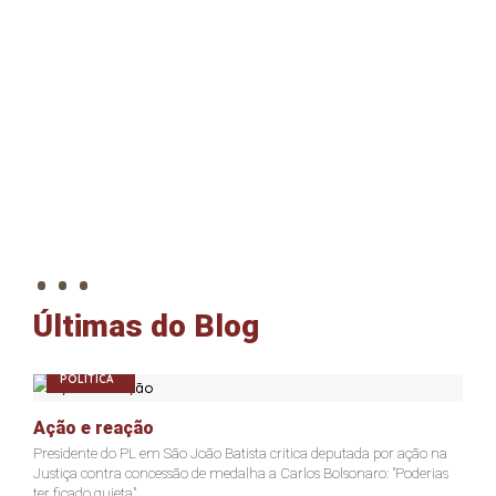
. . .
Últimas do Blog
POLÍTICA
Ação e reação
J
Presidente do PL em São João Batista critica deputada por ação na
Ja
Justiça contra concessão de medalha a Carlos Bolsonaro: "Poderias
nã
ter ficado quieta"