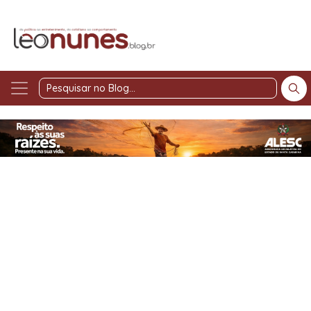
Pesquisar
no
Blog