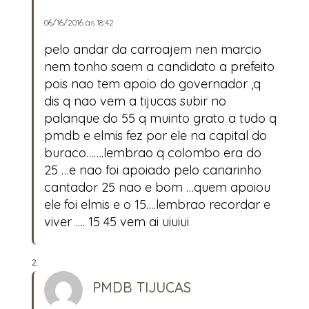
06/16/2016 às 18:42
pelo andar da carroajem nen marcio
nem tonho saem a candidato a prefeito
pois nao tem apoio do governador ,q
dis q nao vem a tijucas subir no
palanque do 55 q muinto grato a tudo q
pmdb e elmis fez por ele na capital do
buraco…….lembrao q colombo era do
25 …e nao foi apoiado pelo canarinho
cantador 25 nao e bom …quem apoiou
ele foi elmis e o 15….lembrao recordar e
viver …. 15 45 vem ai uiuiui
PMDB TIJUCAS