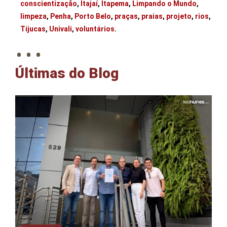
conscientização
,
Itajaí
,
Itapema
,
Limpando o Mundo
,
limpeza
,
Penha
,
Porto Belo
,
praças
,
praias
,
projeto
,
rios
,
. . .
Tijucas
,
Univali
,
voluntários
.
Últimas do Blog