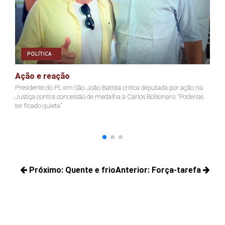
POLÍTICA
Ação e reação
J
Presidente do PL em São João Batista critica deputada por ação na
Ja
Justiça contra concessão de medalha a Carlos Bolsonaro: "Poderias
nã
ter ficado quieta"
Navegação
Próximo:
Quente e frio
Anterior:
Força-tarefa
de
Próximos
Posts
Post
posts:
anteriores: