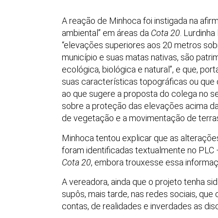
A reação de Minhoca foi instigada na afi
ambiental” em áreas da
Cota 20
. Lurdinha
“elevações superiores aos 20 metros sobr
município e suas matas nativas, são patr
ecológica, biológica e natural”, e que, po
suas características topográficas ou q
ao que sugere a proposta do colega no se
sobre a proteção das elevações acima da
de vegetação e a movimentação de terras
Minhoca tentou explicar que as alteraçõ
foram identificadas textualmente no PLC 
Cota 20
, embora trouxesse essa informa
A vereadora, ainda que o projeto tenha si
supôs, mais tarde, nas redes sociais, que
contas, de realidades e inverdades as di