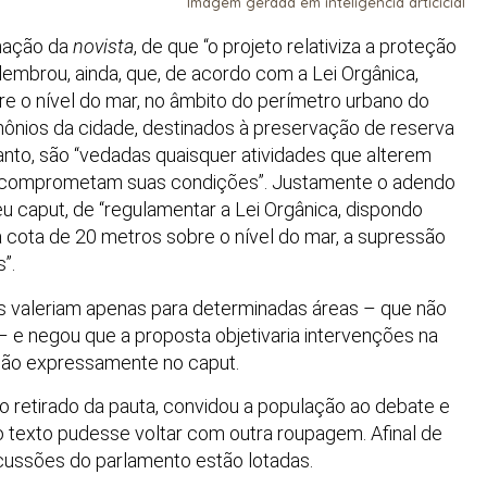
Imagem gerada em inteligência articicial
rmação da
novista
, de que “o projeto relativiza a proteção
 lembrou, ainda, que, de acordo com a Lei Orgânica,
e o nível do mar, no âmbito do perímetro urbano do
imônios da cidade, destinados à preservação de reserva
rtanto, são “vedadas quaisquer atividades que alterem
ue comprometam suas condições”. Justamente o adendo
u caput, de “regulamentar a Lei Orgânica, dispondo
 cota de 20 metros sobre o nível do mar, a supressão
”.
es valeriam apenas para determinadas áreas – que não
– e negou que a proposta objetivaria intervenções na
ção expressamente no caput.
do retirado da pauta, convidou a população ao debate e
 o texto pudesse voltar com outra roupagem. Afinal de
scussões do parlamento estão lotadas.