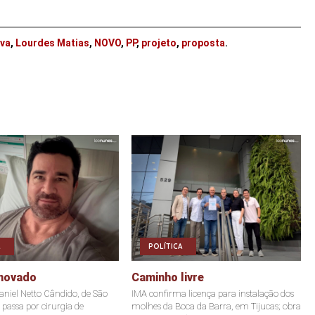
lva
,
Lourdes Matias
,
NOVO
,
PP
,
projeto
,
proposta
.
POLÍTICA
novado
Caminho livre
Daniel Netto Cândido, de São
IMA confirma licença para instalação dos
 passa por cirurgia de
molhes da Boca da Barra, em Tijucas; obra