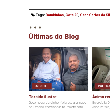
. . .
Tags:
Bombinhas
,
Cota 20
,
Gean Carlos da Si
Últimas do Blog
ESPORTE
POLÍTICA
Torcida ilustre
Ânimo re
Governador Jorginho Mello usa gramado
Ex-prefeito 
do Estádio Sebastião Vieira Peixoto para
João Batista,