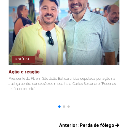
POLÍTICA
Ação e reação
J
Presidente do PL em São João Batista critica deputada por ação na
Ja
Justiça contra concessão de medalha a Carlos Bolsonaro: "Poderias
nã
ter ficado quieta"
Navegação
Anterior:
Perda de fôlego