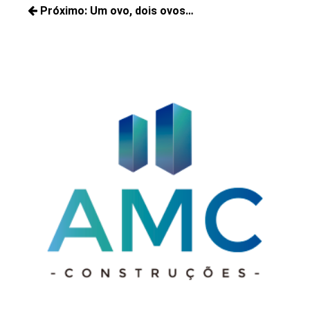
de
Próximo:
Um ovo, dois ovos…
Posts
Post
Próximos
anteriores:
posts: