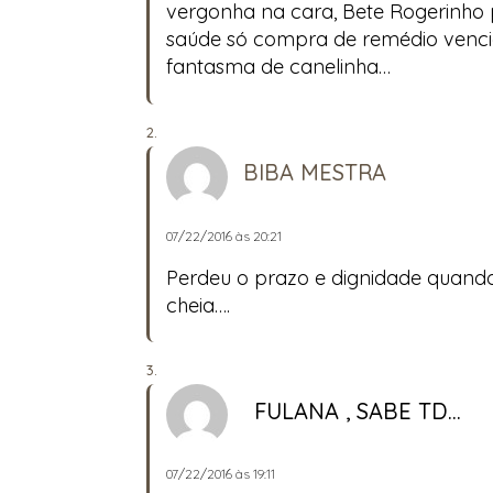
vergonha na cara, Bete Rogerinho 
saúde só compra de remédio vencid
fantasma de canelinha…
BIBA MESTRA
07/22/2016 às 20:21
Perdeu o prazo e dignidade quando
cheia….
FULANA , SABE TD...
07/22/2016 às 19:11