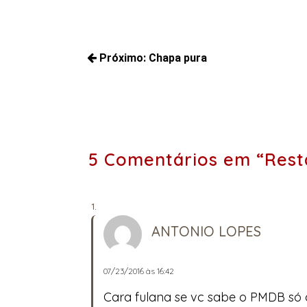
Navegação
Próximo:
Chapa pura
de
Próximos
Post
posts:
5 Comentários em “Rest
ANTONIO LOPES
07/23/2016 às 16:42
Cara fulana se vc sabe o PMDB só 