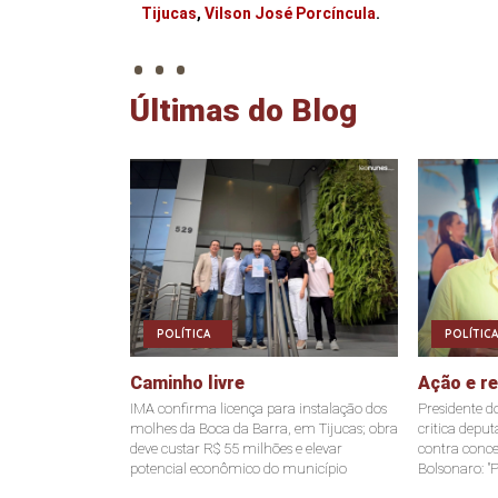
. . .
Tijucas
,
Vilson José Porcíncula
.
Últimas do Blog
POLÍTICA
POLÍTICA
Caminho livre
Ação e r
IMA confirma licença para instalação dos
Presidente d
molhes da Boca da Barra, em Tijucas; obra
critica depu
deve custar R$ 55 milhões e elevar
contra conce
potencial econômico do município
Bolsonaro: "P