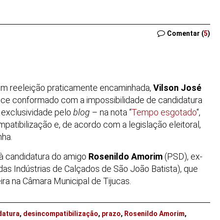
Comentar (
5
)
m reeleição praticamente encaminhada,
Vilson José
rece conformado com a impossibilidade de candidatura
 exclusividade pelo
blog
– na nota “
Tempo esgotado
“,
patibilização e, de acordo com a legislação eleitoral,
nha.
 à candidatura do amigo
Rosenildo Amorim
(PSD), ex-
das Indústrias de Calçados de São João Batista), que
ra na Câmara Municipal de Tijucas.
datura
,
desincompatibilização
,
prazo
,
Rosenildo Amorim
,