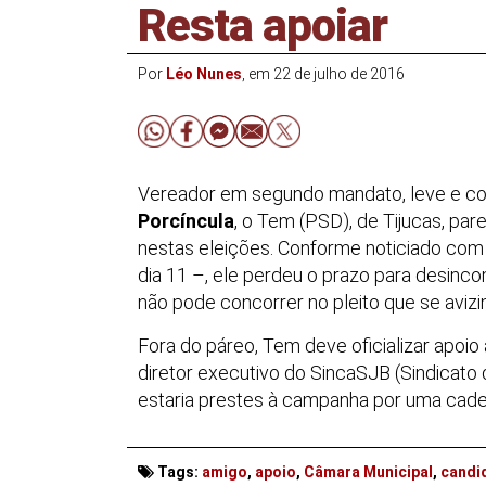
Resta apoiar
Por
Léo Nunes
, em 22 de julho de 2016
Vereador em segundo mandato, leve e co
Porcíncula
, o Tem (PSD), de Tijucas, pa
nestas eleições. Conforme noticiado com
dia 11 –, ele perdeu o prazo para desincom
não pode concorrer no pleito que se avizi
Fora do páreo, Tem deve oficializar apoio
diretor executivo do SincaSJB (Sindicato 
estaria prestes à campanha por uma cadei
Tags:
amigo
,
apoio
,
Câmara Municipal
,
candi