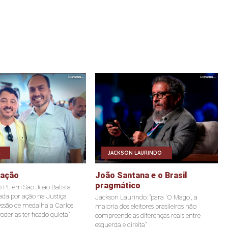
JACKSON LAURINDO
eação
João Santana e o Brasil
pragmático
o PL em São João Batista
tada por ação na Justiça
Jackson Laurindo: "para 'O Mago', a
ssão de medalha a Carlos
maioria dos eleitores brasileiros não
oderias ter ficado quieta"
compreende as diferenças reais entre
esquerda e direita"