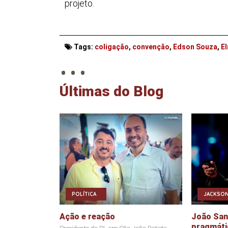
projeto.
. . .
Tags:
coligação
,
convenção
,
Edson Souza
,
E
Últimas do Blog
POLÍTICA
JACKSON
Ação e reação
João Sant
pragmáti