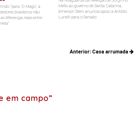
Na retaguarda da reeleição de Jorginho
Mello ao governo de Santa Catarina,
indo: "para 'O Mago', a
Emerson Stein anuncia apoio a Antídio
leitores brasileiros não
Lunelli para o Senado
s diferenças reais entre
reita"
Anterior:
Casa arrumada
Posts
anteriores:
me em campo”