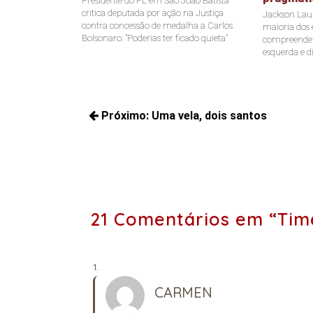
Presidente do PL em São João Batista
critica deputada por ação na Justiça
Jackson Laur
contra concessão de medalha a Carlos
maioria dos e
Bolsonaro: "Poderias ter ficado quieta"
compreende a
esquerda e di
Navegação
Próximo:
Uma vela, dois santos
de
Próximos
Post
posts:
21 Comentários em “Ti
CARMEN