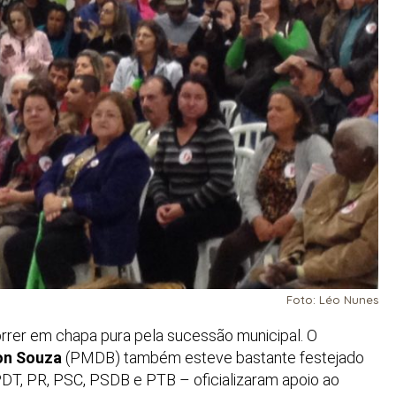
Foto: Léo Nunes
rrer em chapa pura pela sucessão municipal. O
on Souza
(PMDB) também esteve bastante festejado
DT, PR, PSC, PSDB e PTB – oficializaram apoio ao