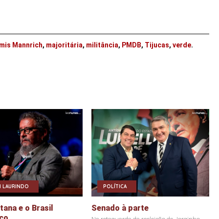
lmis Mannrich
,
majoritária
,
militância
,
PMDB
,
Tijucas
,
verde
.
 LAURINDO
POLÍTICA
ana e o Brasil
Senado à parte
co