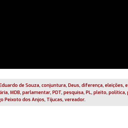
 Eduardo de Souza
,
conjuntura
,
Deus
,
diferença
,
eleições
,
e
ária
,
MDB
,
parlamentar
,
PDT
,
pesquisa
,
PL
,
pleito
,
política
,
o Peixoto dos Anjos
,
Tijucas
,
vereador
.