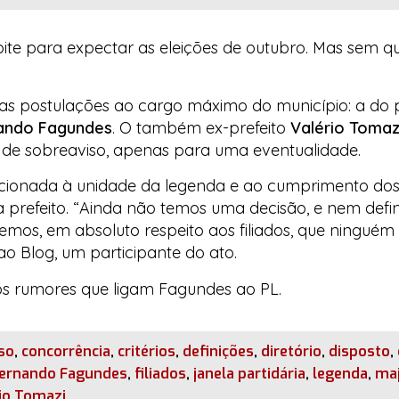
oite para expectar as eleições de outubro. Mas sem q
uas postulações ao cargo máximo do município: a do p
ando Fagundes
. O também ex-prefeito
Valério Tomaz
ar de sobreaviso, apenas para uma eventualidade.
ecionada à unidade da legenda e ao cumprimento dos
a prefeito. “Ainda não temos uma decisão, e nem defi
mos, em absoluto respeito aos filiados, que ninguém 
 ao
Blog
, um participante do ato.
os rumores que ligam Fagundes ao PL.
so
,
concorrência
,
critérios
,
definições
,
diretório
,
disposto
,
ernando Fagundes
,
filiados
,
janela partidária
,
legenda
,
maj
io Tomazi
.