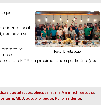
ualquer
residente local
i
, que havia se
 protocolos,
Foto: Divulgação
nimos os
deixaria o MDB na próxima janela partidária (que
duas postulações
,
eleições
,
Elmis Mannrich
,
escolha
,
oritária
,
MDB
,
outubro
,
pauta
,
PL
,
presidente
,