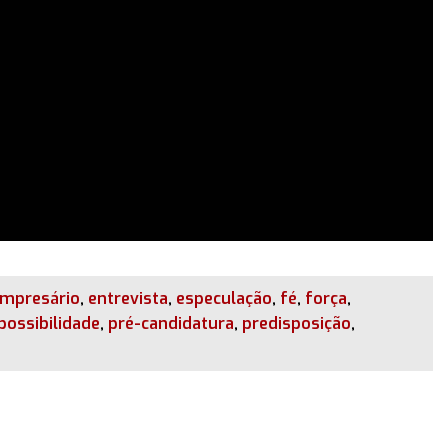
mpresário
,
entrevista
,
especulação
,
fé
,
força
,
possibilidade
,
pré-candidatura
,
predisposição
,