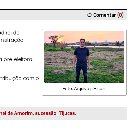
Comentar (
0
)
udnei de
nistração
 pré-eleitoral
ntribuição com o
Foto: Arquivo pessoal
nei de Amorim
,
sucessão
,
Tijucas
.