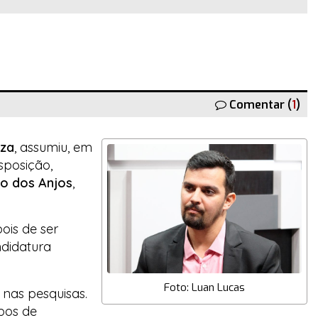
Comentar (
1
)
uza
, assumiu, em
sposição,
to dos Anjos
,
ois de ser
ndidatura
Foto: Luan Lucas
 nas pesquisas.
pos de