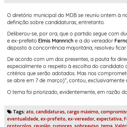
O diretório municipal do MDB se reuniu ontem à n
definição sobre candidaturas, entretanto.
Deliberou-se, por ora, que o partido segue com d
e ex-prefeito
Elmis Mannrich
e a do vereador
Fern
disposto à concorrência majoritária, resolveu fic
De acordo com um dos presentes, a pauta foi dir
especialmente o respeito à escolha do candidato 
critérios que serão adotados. Mas nos compromete
se abre em 7 de março)”, contou, exclusivamente
O tema foi priorizado, evidentemente, em razão d
Tags:
ato
,
candidaturas
,
cargo máximo
,
compromis
eventualidade
,
ex-prefeito
,
ex-vereador
,
expectativa
,
F
protocolos
,
reunião
,
rumores
,
sobreaviso
,
tema
,
Valér