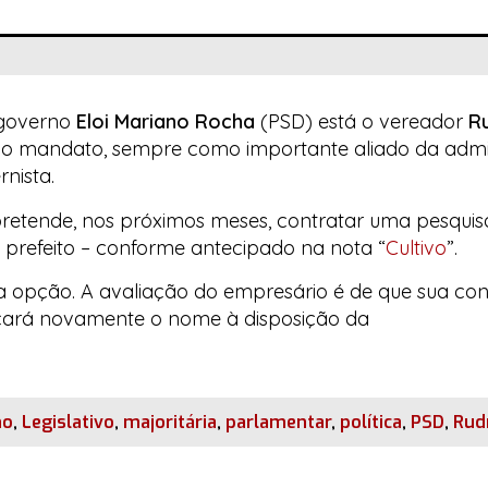
 governo
Eloi Mariano Rocha
(PSD) está o vereador
R
o mandato, sempre como importante aliado da admi
nista.
retende, nos próximos meses, contratar uma pesquisa
prefeito – conforme antecipado na nota “
Cultivo
”.
ica opção. A avaliação do empresário é de que sua co
colocará novamente o nome à disposição da
no
,
Legislativo
,
majoritária
,
parlamentar
,
política
,
PSD
,
Rud