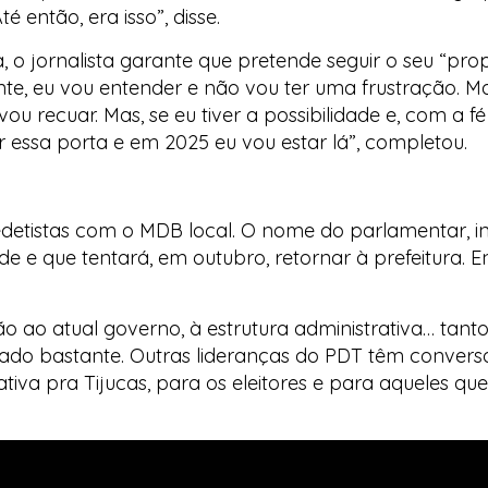
então, era isso”, disse.
, o jornalista garante que pretende seguir o seu “pr
e, eu vou entender e não vou ter uma frustração. Mas
ou recuar. Mas, se eu tiver a possibilidade e, com a f
ir essa porta e em 2025 eu vou estar lá”, completou.
detistas com o MDB local. O nome do parlamentar, in
e e que tentará, em outubro, retornar à prefeitura. E
o ao atual governo, à estrutura administrativa… tan
sado bastante. Outras lideranças do PDT têm conve
nativa pra Tijucas, para os eleitores e para aqueles 