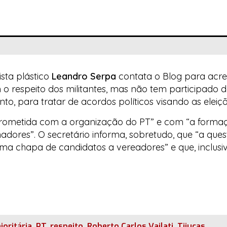
ista plástico
Leandro Serpa
contata o
Blog
para acre
em o respeito dos militantes, mas não tem participado
o, para tratar de acordos políticos visando as eleiçõ
omprometida com a organização do PT” e com “a form
adores”. O secretário informa, sobretudo, que “a quest
a chapa de candidatos a vereadores” e que, inclusive
joritária
,
PT
,
respeito
,
Roberto Carlos Vailati
,
Tijucas
.