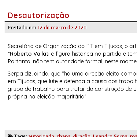
Desautorização
Postado em
12 de março de 2020
Secretário de Organização do PT em Tijucas, o art
“
Roberto Vailati
é figura histórica no partido e t
Portanto, não tem autoridade formal, neste moment
Serpa diz, ainda, que “há uma direção eleita c
em Tijucas, que lute e defenda a causa dos trabalh
grupo de trabalho para tratar da construção de um
própria na eleição majoritária”.
Tags:
autoridade
,
chapa
,
direção
,
Leandro Serpa
,
ma