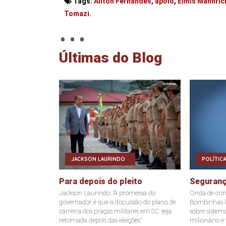
Tags:
Ailton Fernandes
,
apoio
,
Elmis Mannric
. . .
Tomazi
.
Últimas do Blog
JACKSON LAURINDO
POLÍTICA
Para depois do pleito
Seguranç
Jackson Laurindo: "A promessa do
Onda de cri
governador é que a discussão do plano de
Bombinhas l
carreira dos praças militares em SC seja
sobre siste
retomada depois das eleições"
milionário e