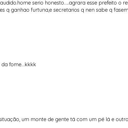
laudido.home serio honesto…..agrara esse prefeito o
res q ganhao furtuna,e secretarios q nen sabe q fase
e da fome…kkkk
 situação, um monte de gente tá com um pé lá e outra