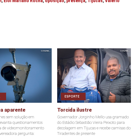
h
,
Elói Mariano Rocha
,
oposição
,
presença
,
Tijucas
,
Valério
ESPORTE
a aparente
Torcida ilustre
mes sem solução em
Governador Jorginho Mello usa gramado
evanta questionamentos
do Estádio Sebastião Vieira Peixoto para
ma de videomonitoramento
decolagem em Tijucas e recebe camisas do
 vereadora pergunta:
Tiradentes de presente