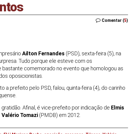
antos
Comentar (
5
)
empresário
Ailton Fernandes
(PSD), sexta-feira (5), na
rpresa. Tudo porque ele esteve com os
or; e bastante comemorado no evento que homologou as
dos oposicionistas.
to a prefeito pelo PSD, falou, quinta-feira (4), do carinho
uquense.
ratidão. Afinal, é vice-prefeito por indicação de
Elmis
e
Valério Tomazi
(PMDB) em 2012.