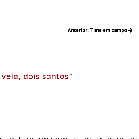
Anterior:
Time em campo
Posts
anteriores:
ela, dois santos”
u a politica passada se não esse elmis já tava pre