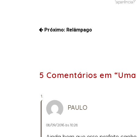
“aparência?”
Navegação
Próximo:
Relâmpago
de
Próximos
Post
posts:
5 Comentários em “Uma v
PAULO
08/09/2016 às 10:28
Ainda bem que esse prefeito canho