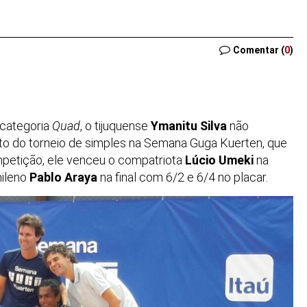
Comentar (
0
)
 categoria
Quad
, o tijuquense
Ymanitu Silva
não
o do torneio de simples na Semana Guga Kuerten, que
petição, ele venceu o compatriota
Lúcio Umeki
na
hileno
Pablo Araya
na final com 6/2 e 6/4 no placar.