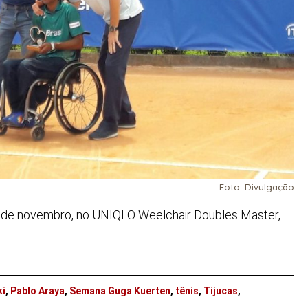
Foto: Divulgação
 6 de novembro, no UNIQLO Weelchair Doubles Master,
ki
,
Pablo Araya
,
Semana Guga Kuerten
,
tênis
,
Tijucas
,