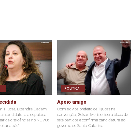
POLÍTICA
ecidida
Apoio amigo
m Tijucas, Lizandra Dadam
Com ex-vice-prefeito de Tijucas na
mar candidatura a deputada
convenção, Gelson Merisio lidera bloco de
sar de dissidências no NOVO:
sete partidos e confirma candidatura ao
oltar atrás"
governo de Santa Catarina