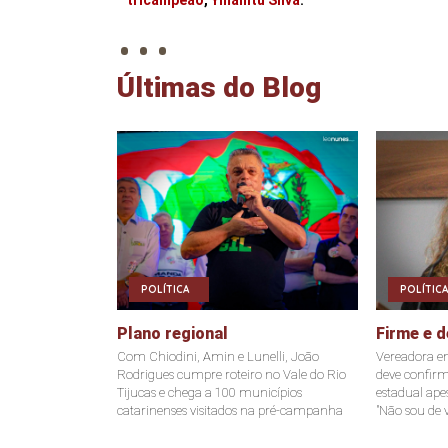
. . .
tricampeão
,
Ymanitu Silva
.
Últimas do Blog
POLÍTICA
POLÍTICA
Plano regional
Firme e d
Com Chiodini, Amin e Lunelli, João
Vereadora e
Rodrigues cumpre roteiro no Vale do Rio
deve confir
Tijucas e chega a 100 municípios
estadual ape
catarinenses visitados na pré-campanha
"Não sou de v