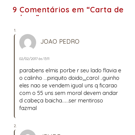
9 Comentários em “Carta de
adeus”
JOAO PEDRO
02/02/2017 às 13:11
parabens elmis porbe r seu lado flavia e
o calinho …piriquito doido,,,,carol ..guinho
eles nao se vendem igual uns q ficarao
com o 55 uns sem moral devem andar
d cabeça baicha……ser mentiroso
fazmal