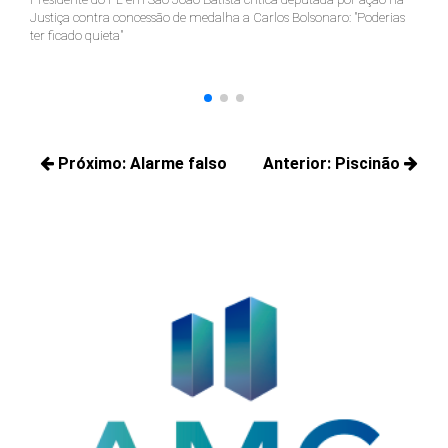
Justiça contra concessão de medalha a Carlos Bolsonaro: "Poderias
nã
ter ficado quieta"
Navegação
Próximo:
Alarme falso
Anterior:
Piscinão
de
Próximos
Posts
Post
posts:
anteriores: