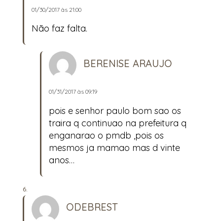
01/30/2017 às 21:00
Não faz falta.
BERENISE ARAUJO
01/31/2017 às 09:19
pois e senhor paulo bom sao os
traira q continuao na prefeitura q
enganarao o pmdb ,pois os
mesmos ja mamao mas d vinte
anos…
ODEBREST