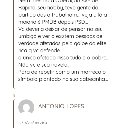
Nem mesmo a Operação Ave de
Rapina, seu hobby, teve gente do
partido dos q trabalham… veja q lá a
maioria é PMDB depois PSD…
Vc deveria deixar de pensar no seu
umbigo e ver q existem pessoas de
verdade afetadas pelo golpe da elite
rica q vc defende…
o único afetado nisso tudo é o pobre..
Não vc e sua novela..
Para de repetir como um marreco o
símbolo plantado na sua cabecinha…
ANTONIO LOPES
12/13/2016 às 21:04