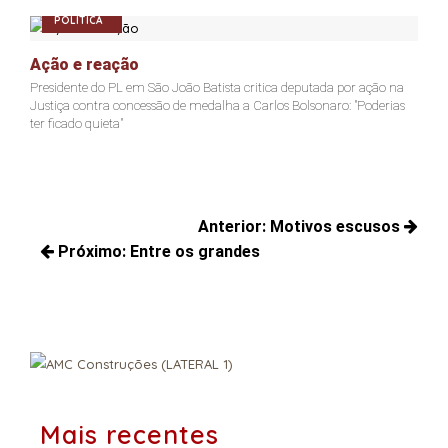
POLÍTICA
Ação e reação
Joã
Presidente do PL em São João Batista critica deputada por ação na
Jacks
Justiça contra concessão de medalha a Carlos Bolsonaro: "Poderias
não c
ter ficado quieta"
Navegação
Anterior:
Motivos escusos
de
Próximo:
Entre os grandes
Posts
Post
Próximos
anteriores:
posts:
Mais recentes