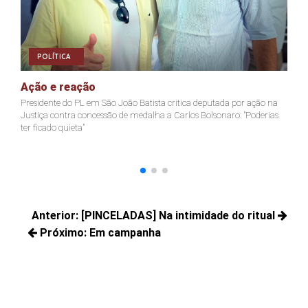
POLÍTICA
Ação e reação
J
Presidente do PL em São João Batista critica deputada por ação na
Ja
Justiça contra concessão de medalha a Carlos Bolsonaro: "Poderias
nã
ter ficado quieta"
Navegação
Anterior:
[PINCELADAS] Na intimidade do ritual
de
Próximo:
Posts
Em campanha
Post
anteriores:
Próximos
posts: