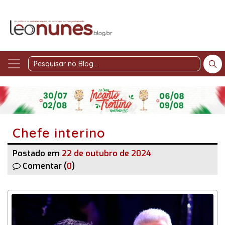
Pesquisar
no
Blog
Chefe interino
Postado em
22 de outubro de 2024
Comentar (
0
)