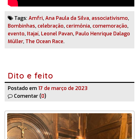
Tags:
Amfri
,
Ana Paula da Silva
,
associativismo
,
Bombinhas
,
celebração
,
cerimônia
,
comemoração
,
evento
,
Itajaí
,
Leonel Pavan
,
Paulo Henrique Dalago
Müller
,
The Ocean Race
.
Dito e feito
Postado em
17 de março de 2023
Comentar (
0
)