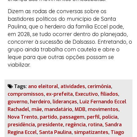
Dizem as rodas de conversas sobre os
bastidores políticos do município de Santa
Paulina, que o herdeiro da família Eccel pode,
em 2028, se tudo ocorrer dentro do planejado,
concorrer à sucessão de Dalsasso. Entretando, o
grupo ainda trabalha com cautela e abre o
leque para que outras opções possam se
viabilizar.
Tags:
ano eleitoral
,
atividades
,
cerimônia
,
compromissos
,
ex-prefeita
,
Executivo
,
filiados
,
governo
,
herdeiro
,
lideranças
,
Luiz Fernando Eccel
Rachadel
,
mãe
,
mandatário
,
MDB
,
movimentos
,
Nova Trento
,
partido
,
passagem
,
perfil
,
polícia
,
presidência
,
presidente
,
regência
,
rotina
,
Sandra
Regina Eccel
,
Santa Paulina
,
simpatizantes
,
Tiago