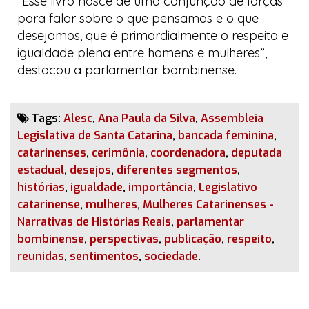
“Esse livro nasce de uma conjunção de forças
para falar sobre o que pensamos e o que
desejamos, que é primordialmente o respeito e
igualdade plena entre homens e mulheres”,
destacou a parlamentar bombinense.
Tags:
Alesc
,
Ana Paula da Silva
,
Assembleia
Legislativa de Santa Catarina
,
bancada feminina
,
catarinenses
,
cerimônia
,
coordenadora
,
deputada
estadual
,
desejos
,
diferentes segmentos
,
histórias
,
igualdade
,
importância
,
Legislativo
catarinense
,
mulheres
,
Mulheres Catarinenses -
Narrativas de Histórias Reais
,
parlamentar
bombinense
,
perspectivas
,
publicação
,
respeito
,
reunidas
,
sentimentos
,
sociedade
.