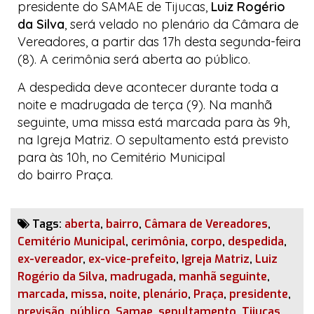
presidente do SAMAE de Tijucas,
Luiz Rogério
da Silva
, será velado no plenário da Câmara de
Vereadores, a partir das 17h desta segunda-feira
(8). A cerimônia será aberta ao público.
A despedida deve acontecer durante toda a
noite e madrugada de terça (9). Na manhã
seguinte, uma missa está marcada para às 9h,
na Igreja Matriz. O sepultamento está previsto
para às 10h, no Cemitério Municipal
do bairro Praça.
Tags:
aberta
,
bairro
,
Câmara de Vereadores
,
Cemitério Municipal
,
cerimônia
,
corpo
,
despedida
,
ex-vereador
,
ex-vice-prefeito
,
Igreja Matriz
,
Luiz
Rogério da Silva
,
madrugada
,
manhã seguinte
,
marcada
,
missa
,
noite
,
plenário
,
Praça
,
presidente
,
previsão
,
público
,
Samae
,
sepultamento
,
Tijucas
,