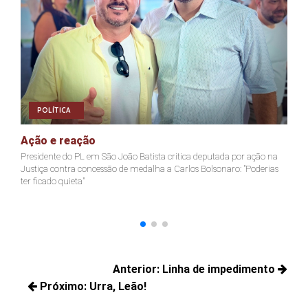
POLÍTICA
Ação e reação
J
Presidente do PL em São João Batista critica deputada por ação na
Ja
Justiça contra concessão de medalha a Carlos Bolsonaro: "Poderias
nã
ter ficado quieta"
Navegação
Anterior:
Linha de impedimento
de
Próximo:
Urra, Leão!
Posts
Post
Próximos
anteriores: