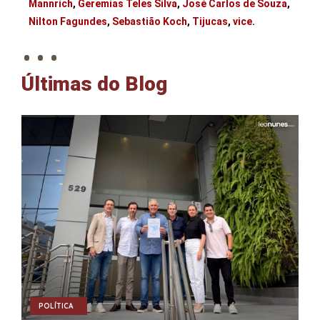
Mannrich
,
Geremias Teles Silva
,
José Carlos de Souza
,
. . .
Nilton Fagundes
,
Sebastião Koch
,
Tijucas
,
vice
.
Últimas do Blog
POLÍTICA