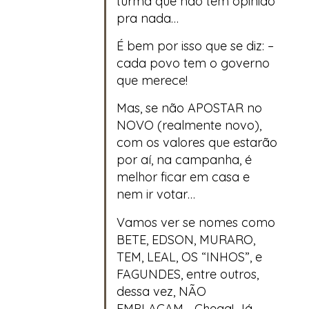
turma que não tem opinião
pra nada…
É bem por isso que se diz: –
cada povo tem o governo
que merece!
Mas, se não APOSTAR no
NOVO (realmente novo),
com os valores que estarão
por aí, na campanha, é
melhor ficar em casa e
nem ir votar…
Vamos ver se nomes como
BETE, EDSON, MURARO,
TEM, LEAL, OS “INHOS”, e
FAGUNDES, entre outros,
dessa vez, NÃO
EMPLACAM… Chega! Já