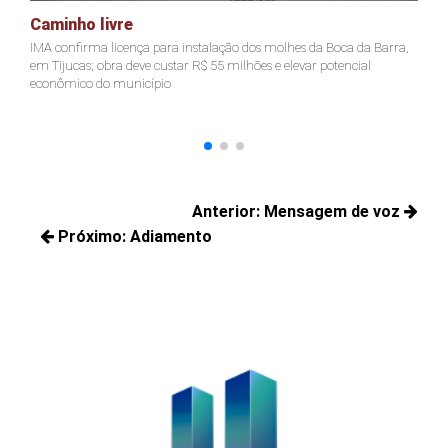
Caminho livre
A
IMA confirma licença para instalação dos molhes da Boca da Barra,
Pr
em Tijucas; obra deve custar R$ 55 milhões e elevar potencial
Ju
econômico do município
ter
Navegação
Anterior:
Mensagem de voz
de
Próximo:
Adiamento
Posts
Post
Próximos
anteriores:
posts: