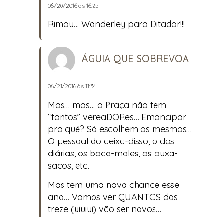
06/20/2016 às 16:25
Rimou… Wanderley para Ditador!!!
ÁGUIA QUE SOBREVOA
06/21/2016 às 11:34
Mas… mas… a Praça não tem
“tantos” vereaDORes… Emancipar
pra quê? Só escolhem os mesmos…
O pessoal do deixa-disso, o das
diárias, os boca-moles, os puxa-
sacos, etc.
Mas tem uma nova chance esse
ano… Vamos ver QUANTOS dos
treze (uiuiui) vão ser novos…