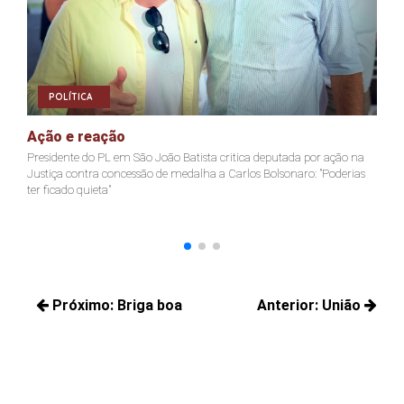
POLÍTICA
Ação e reação
J
Presidente do PL em São João Batista critica deputada por ação na
Ja
Justiça contra concessão de medalha a Carlos Bolsonaro: "Poderias
nã
ter ficado quieta"
Navegação
Próximo:
Briga boa
Anterior:
União
de
Próximos
Posts
Post
posts:
anteriores: