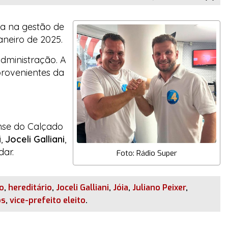
la na gestão de
aneiro de 2025.
dministração. A
provenientes da
ense do Calçado
i,
Joceli Galliani
,
dar.
Foto: Rádio Super
o
,
hereditário
,
Joceli Galliani
,
Jóia
,
Juliano Peixer
,
os
,
vice-prefeito eleito
.