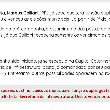
sta,
Mateus Galliani
(PP), já sabe que terá função dup
 venceu as eleições municipais -, a partir de 1º de j
nda na pré-campanha, a assumir uma das pastas da a
is, já que Galliani receberia somente os vencimentos 
nha sido iniciada, já se especula na Capital Catarin
taria de Infraestrutura, pasta já comandada por seu pa
P). Entretanto, outras possibilidades aparecem no ra
espesas
,
destino
,
eleições municipais
,
função dupla
,
gestã
o Batista
,
Secretaria de Infraestrutura
,
União
,
venciment