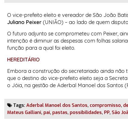
O vice-prefeito eleito e vereador de São João Bati
Juliano Peixer
(UNIÃO) – ao lado de quem disputou e
O futuro adjunto se comprometeu com Peixer, ai
intenção é diminuir as despesas com folhas salaria
função para a qual foi eleito.
HEREDITÁRIO
Embora a construção do secretariado ainda não te
que o destino do vice-prefeito eleito seja a Secre
o
Jóia
, na gestão de Aderbal Manoel dos Santos (P
Tags:
Aderbal Manoel dos Santos
,
compromisso
,
d
Mateus Galliani
,
pai
,
pastas
,
possibilidades
,
PP
,
São Joã