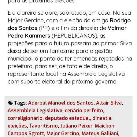
para as próximas eleições.
E a clareira se abre, sobretudo, em casa. Na sua
Major Gercino, com a eleição do amigo
Rodrigo
dos Santos
(PP) e o fim da dinastia de
Valmor
Pedro Kammers
(REPUBLICANOS), as
projeções para o futuro passam ao primor. Silva
deixa de ser um fantasma para a gestão
municipal, a ponto de ter emendas rejeitadas na
prefeitura, para ser, de fato e de direito, o
representante local na Assembleia Legislativa
com suporte eleitoral do próximo governo.
Tags:
Aderbal Manoel dos Santos
,
Altair Silva
,
Assembleia Legislativa
,
cenário perfeito
,
correligionário
,
deputado estadual
,
dinastia
,
eleições
,
favoritismo
,
Juliano Peixer
,
Maickon
Campos Sgrott
,
Major Gercino
,
Mateus Galliani
,