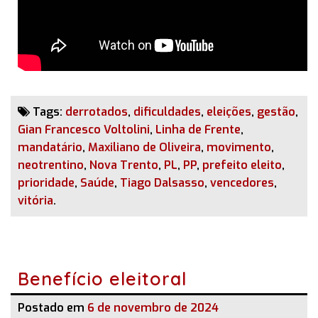
Tags:
derrotados
,
dificuldades
,
eleições
,
gestão
,
Gian Francesco Voltolini
,
Linha de Frente
,
mandatário
,
Maxiliano de Oliveira
,
movimento
,
neotrentino
,
Nova Trento
,
PL
,
PP
,
prefeito eleito
,
prioridade
,
Saúde
,
Tiago Dalsasso
,
vencedores
,
vitória
.
Benefício eleitoral
Postado em
6 de novembro de 2024