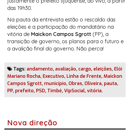
justamente o prefeito tijuquense, ao vivo, a partir
das 19h30.
Na pauta da entrevista estão o rescaldo das
eleições e a participação do mandatário na
vitória de
Maickon Campos Sgrott
(PP), a
transição de governo, os planos para o futuro e
a avalição final do governo. Não perca!
Tags:
andamento
,
avaliação
,
cargo
,
eleições
,
Elói
Mariano Rocha
,
Executivo
,
Linha de Frente
,
Maickon
Campos Sgrott
,
município
,
Obras
,
Oliveira
,
pauta
,
PP
,
prefeito
,
PSD
,
Timbé
,
VipSocial
,
vitória
.
Nova direção