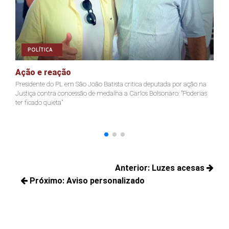
POLÍTICA
Ação e reação
J
Presidente do PL em São João Batista critica deputada por ação na
Ja
Justiça contra concessão de medalha a Carlos Bolsonaro: "Poderias
nã
ter ficado quieta"
Navegação
Anterior:
Luzes acesas
de
Próximo:
Aviso personalizado
Posts
Post
Próximos
anteriores:
posts: