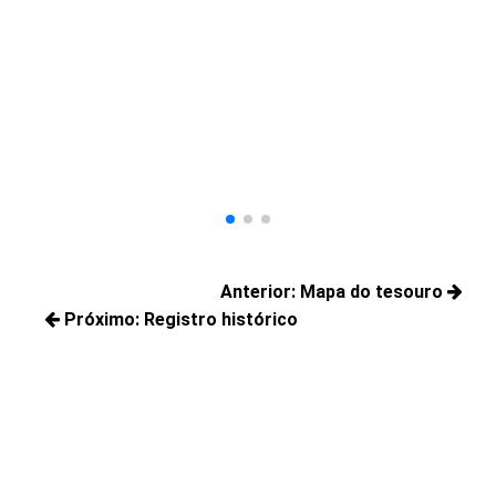
A
Pr
Ju
ter
Navegação
Anterior:
Mapa do tesouro
de
Próximo:
Registro histórico
Posts
Post
Próximos
anteriores:
posts: