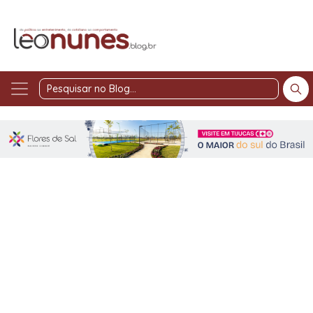
Pesquisar
no
Blog