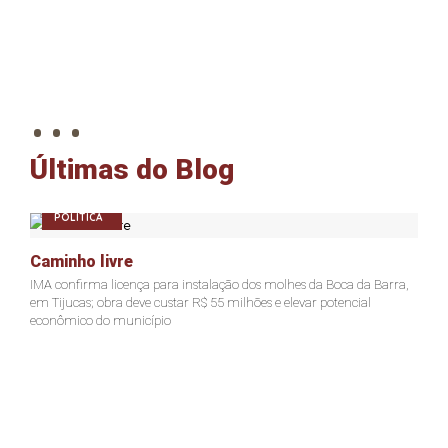
. . .
Últimas do Blog
POLÍTICA
Caminho livre
IMA confirma licença para instalação dos molhes da Boca da Barra,
em Tijucas; obra deve custar R$ 55 milhões e elevar potencial
econômico do município