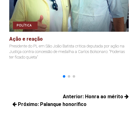
POLÍTICA
Ação e reação
J
Presidente do PL em São João Batista critica deputada por ação na
Ja
Justiça contra concessão de medalha a Carlos Bolsonaro: "Poderias
nã
ter ficado quieta"
Navegação
Anterior:
Honra ao mérito
de
Próximo:
Palanque honorífico
Posts
Post
Próximos
anteriores:
posts: