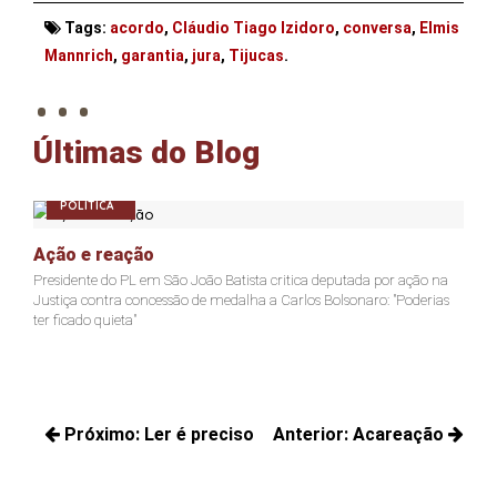
Tags:
acordo
,
Cláudio Tiago Izidoro
,
conversa
,
Elmis
. . .
Mannrich
,
garantia
,
jura
,
Tijucas
.
Últimas do Blog
POLÍTICA
Ação e reação
Joã
Presidente do PL em São João Batista critica deputada por ação na
Jacks
Justiça contra concessão de medalha a Carlos Bolsonaro: "Poderias
não c
ter ficado quieta"
Navegação
Próximo:
Ler é preciso
Anterior:
Acareação
de
Próximos
Posts
Post
posts:
anteriores: