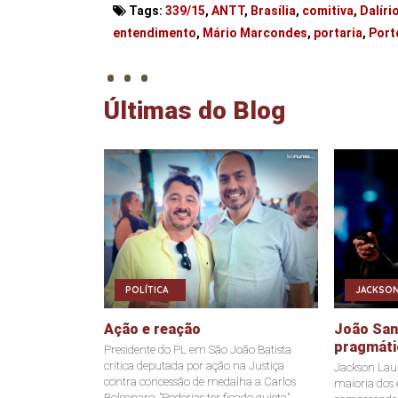
Tags:
339/15
,
ANTT
,
Brasília
,
comitiva
,
Dalíri
. . .
entendimento
,
Mário Marcondes
,
portaria
,
Port
Últimas do Blog
POLÍTICA
JACKSON
Ação e reação
João Sant
pragmáti
Presidente do PL em São João Batista
critica deputada por ação na Justiça
Jackson Laur
contra concessão de medalha a Carlos
maioria dos e
Bolsonaro: "Poderias ter ficado quieta"