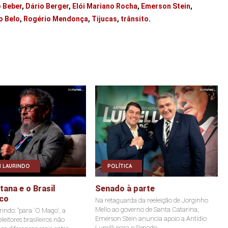
o Beber
,
Dário Berger
,
Elói Mariano Rocha
,
Emerson Stein
,
o Belo
,
Rogério Mendonça
,
Tijucas
,
trânsito
.
 LAURINDO
POLÍTICA
ana e o Brasil
Senado à parte
co
Na retaguarda da reeleição de Jorginho
Mello ao governo de Santa Catarina,
indo: "para 'O Mago', a
Emerson Stein anuncia apoio a Antídio
leitores brasileiros não
Lunelli para o Senado