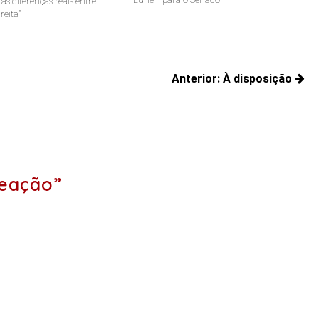
s diferenças reais entre
reita"
Anterior:
À disposição
Posts
anteriores:
eação”