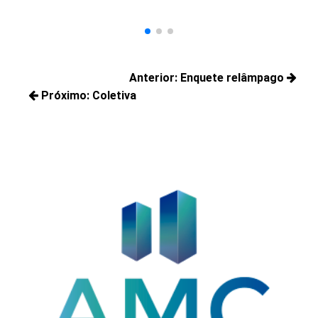
Navegação
Anterior:
Enquete relâmpago
de
Próximo:
Coletiva
Posts
Post
Próximos
anteriores:
posts: