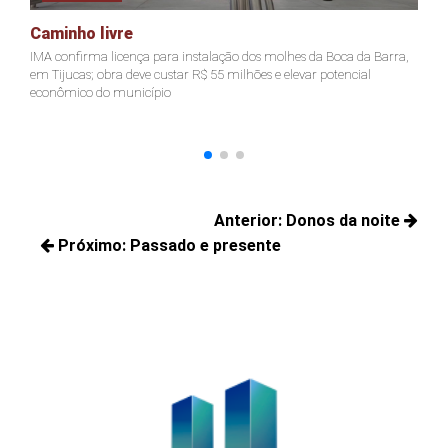
Caminho livre
A
IMA confirma licença para instalação dos molhes da Boca da Barra,
Pr
em Tijucas; obra deve custar R$ 55 milhões e elevar potencial
Ju
econômico do município
ter
Navegação
Anterior:
Donos da noite
de
Próximo:
Passado e presente
Posts
Post
Próximos
anteriores:
posts: