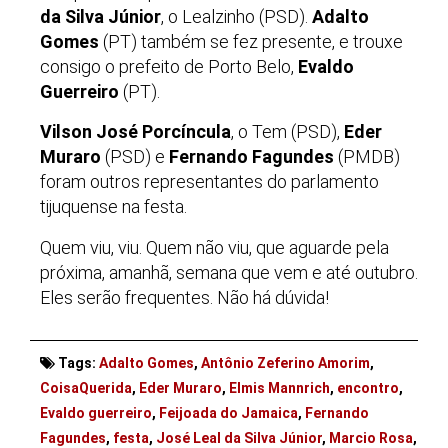
da Silva Júnior
, o Lealzinho (PSD).
Adalto
Gomes
(PT) também se fez presente, e trouxe
consigo o prefeito de Porto Belo,
Evaldo
Guerreiro
(PT).
Vilson José Porcíncula
, o Tem (PSD),
Eder
Muraro
(PSD) e
Fernando Fagundes
(PMDB)
foram outros representantes do parlamento
tijuquense na festa.
Quem viu, viu. Quem não viu, que aguarde pela
próxima, amanhã, semana que vem e até outubro.
Eles serão frequentes. Não há dúvida!
Tags:
Adalto Gomes
,
Antônio Zeferino Amorim
,
CoisaQuerida
,
Eder Muraro
,
Elmis Mannrich
,
encontro
,
Evaldo guerreiro
,
Feijoada do Jamaica
,
Fernando
Fagundes
,
festa
,
José Leal da Silva Júnior
,
Marcio Rosa
,