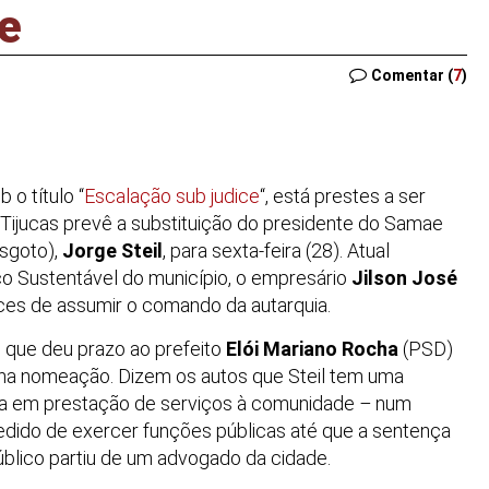
e
Comentar (
7
)
 o título “
Escalação sub judice
“, está prestes a ser
 Tijucas prevê a substituição do presidente do Samae
sgoto),
Jorge Steil
, para sexta-feira (28). Atual
o Sustentável do município, o empresário
Jilson José
ces de assumir o comando da autarquia.
 que deu prazo ao prefeito
Elói Mariano Rocha
(PSD)
e na nomeação. Dizem os autos que Steil tem uma
a em prestação de serviços à comunidade
–
num
edido de exercer funções públicas até que a sentença
úblico partiu de um advogado da cidade.