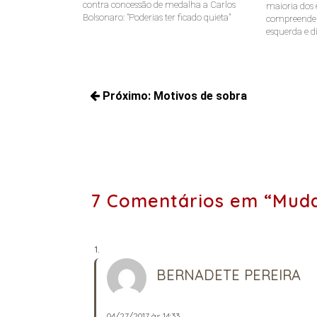
contra concessão de medalha a Carlos
maioria dos e
Bolsonaro: "Poderias ter ficado quieta"
compreende a
esquerda e di
Navegação
Próximo:
Motivos de sobra
de
Próximos
Post
posts:
7 Comentários em “Muda
BERNADETE PEREIRA
04/27/2017 às 14:33