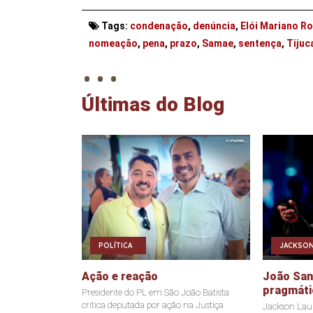
Tags:
condenação
,
denúncia
,
Elói Mariano R
. . .
nomeação
,
pena
,
prazo
,
Samae
,
sentença
,
Tijuc
Últimas do Blog
POLÍTICA
JACKSON
Ação e reação
João Sant
pragmáti
Presidente do PL em São João Batista
critica deputada por ação na Justiça
Jackson Laur