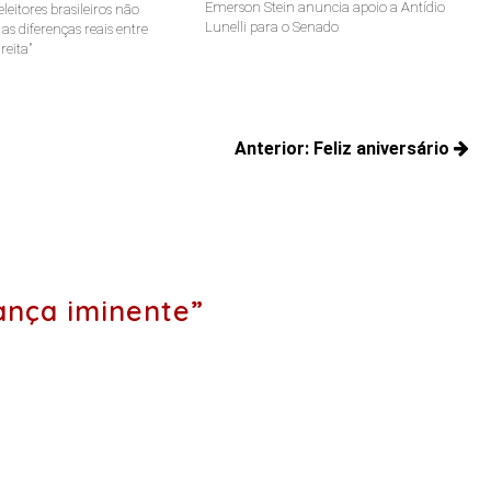
Emerson Stein anuncia apoio a Antídio
leitores brasileiros não
Lunelli para o Senado
s diferenças reais entre
reita"
Anterior:
Feliz aniversário
Posts
anteriores:
nça iminente”