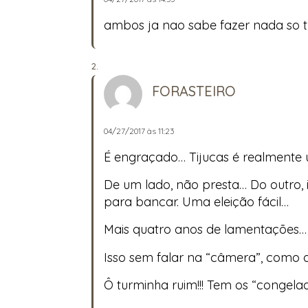
ambos ja nao sabe fazer nada so tra
FORASTEIRO
04/27/2017 às 11:23
É engraçado… Tijucas é realment
De um lado, não presta… Do outro, 
para bancar. Uma eleição fácil…
Mais quatro anos de lamentações… 
Isso sem falar na “câmera”, como
Ô turminha ruim!!! Tem os “congelad