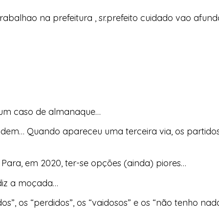
balhao na prefeitura , sr.prefeito cuidado vao afunda
e um caso de almanaque…
idem… Quando apareceu uma terceira via, os partidos
Para, em 2020, ter-se opções (ainda) piores…
 diz a moçada…
os”, os “perdidos”, os “vaidosos” e os “não tenho nad