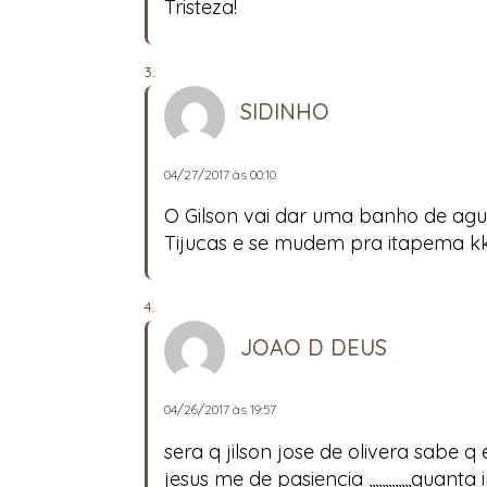
Tristeza!
SIDINHO
04/27/2017 às 00:10
O Gilson vai dar uma banho de agu
Tijucas e se mudem pra itapema k
JOAO D DEUS
04/26/2017 às 19:57
sera q jilson jose de olivera sabe
jesus me de pasiencia ,,,,,,,,,,,,,q