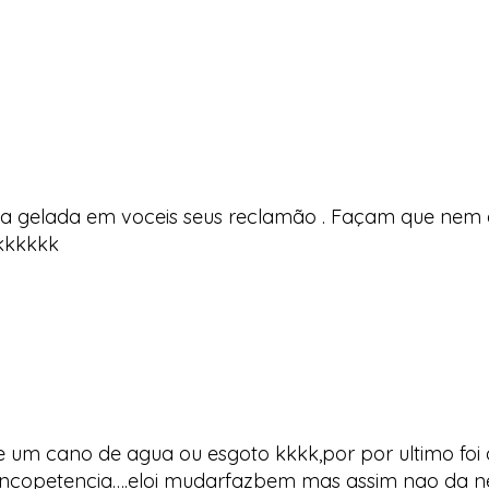
a gelada em voceis seus reclamão . Façam que nem 
kkkkkk
 q e um cano de agua ou esgoto kkkk,por por ultimo f
uanta incopetencia….eloi mudarfazbem mas assim nao da n