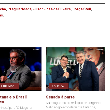
ocha
,
irregularidade
,
Jilson José de Oliveira
,
Jorge Steil
,
as
.
 LAURINDO
POLÍTICA
ana e o Brasil
Senado à parte
co
Na retaguarda da reeleição de Jorginho
Mello ao governo de Santa Catarina,
indo: "para 'O Mago', a