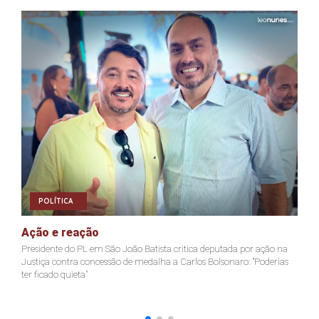
POLÍTICA
Ação e reação
J
Presidente do PL em São João Batista critica deputada por ação na
Ja
Justiça contra concessão de medalha a Carlos Bolsonaro: "Poderias
nã
ter ficado quieta"