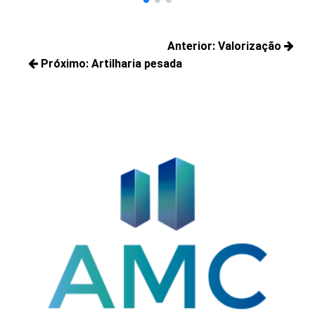
Navegação
Anterior:
Valorização
de
Próximo:
Artilharia pesada
Posts
Post
Próximos
anteriores:
posts: