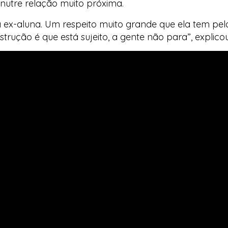
nutre relação muito próxima.
ex-aluna. Um respeito muito grande que ela tem pelo p
rução é que está sujeito, a gente não para”, explicou