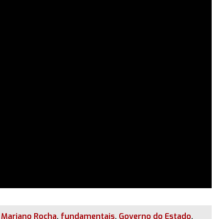
i Mariano Rocha
,
fundamentais
,
Governo do Estado
,