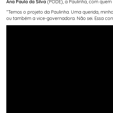
Ana Paula da Silva
(PODE), a
Paulinha
, com quem 
“Temos o projeto da Paulinha. Uma querida, minha 
ou também a vice-governadora. Não sei. Essa const