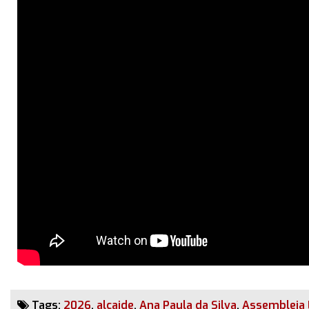
Tags:
2026
,
alcaide
,
Ana Paula da Silva
,
Assembleia 