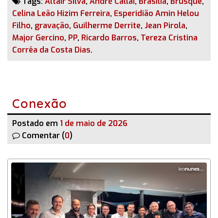
Tags:
Altair Silva
,
André Callai
,
Brasília
,
Brusque
,
Celina Leão Hizim Ferreira
,
Esperidião Amin Helou
Filho
,
gravação
,
Guilherme Derrite
,
Jean Pirola
,
Major Gercino
,
PP
,
Ricardo Barros
,
Tereza Cristina
Corrêa da Costa Dias
.
Conexão
Postado em
1 de maio de 2026
Comentar (
0
)