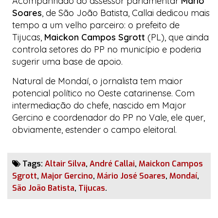
Acompanhado do assessor parlamentar
Mário
Soares
, de São João Batista, Callai dedicou mais
tempo a um velho parceiro: o prefeito de
Tijucas,
Maickon Campos Sgrott
(PL), que ainda
controla setores do PP no município e poderia
sugerir uma base de apoio.
Natural de Mondaí, o jornalista tem maior
potencial político no Oeste catarinense. Com
intermediação do chefe, nascido em Major
Gercino e coordenador do PP no Vale, ele quer,
obviamente, estender o campo eleitoral.
Tags:
Altair Silva
,
André Callai
,
Maickon Campos
Sgrott
,
Major Gercino
,
Mário José Soares
,
Mondaí
,
São João Batista
,
Tijucas
.