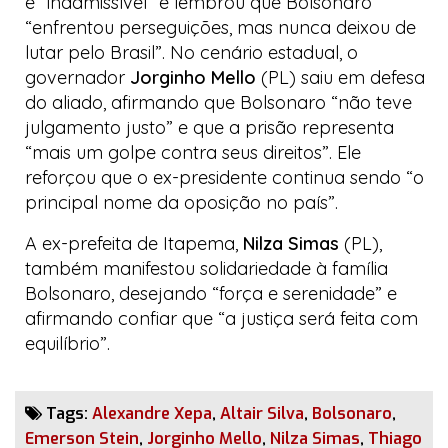
é “inadmissível” e lembrou que Bolsonaro
“enfrentou perseguições, mas nunca deixou de
lutar pelo Brasil”. No cenário estadual, o
governador
Jorginho Mello
(PL) saiu em defesa
do aliado, afirmando que Bolsonaro “não teve
julgamento justo” e que a prisão representa
“mais um golpe contra seus direitos”. Ele
reforçou que o ex-presidente continua sendo “o
principal nome da oposição no país”.
A ex-prefeita de Itapema,
Nilza Simas
(PL),
também manifestou solidariedade à família
Bolsonaro, desejando “força e serenidade” e
afirmando confiar que “a justiça será feita com
equilíbrio”.
Tags:
Alexandre Xepa
,
Altair Silva
,
Bolsonaro
,
Emerson Stein
,
Jorginho Mello
,
Nilza Simas
,
Thiago