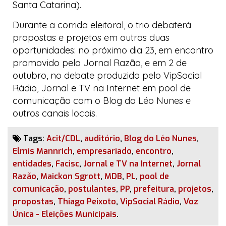
Santa Catarina).
Durante a corrida eleitoral, o trio debaterá
propostas e projetos em outras duas
oportunidades: no próximo dia 23, em encontro
promovido pelo
Jornal Razão
, e em 2 de
outubro, no debate produzido pelo
VipSocial
Rádio, Jornal e TV na Internet
em
pool
de
comunicação com o
Blog do Léo Nunes
e
outros canais locais.
Tags:
Acit/CDL
,
auditório
,
Blog do Léo Nunes
,
Elmis Mannrich
,
empresariado
,
encontro
,
entidades
,
Facisc
,
Jornal e TV na Internet
,
Jornal
Razão
,
Maickon Sgrott
,
MDB
,
PL
,
pool de
comunicação
,
postulantes
,
PP
,
prefeitura
,
projetos
,
propostas
,
Thiago Peixoto
,
VipSocial Rádio
,
Voz
Única - Eleições Municipais
.