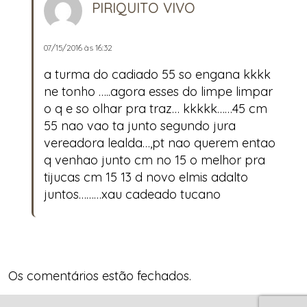
PIRIQUITO VIVO
07/15/2016 às 16:32
a turma do cadiado 55 so engana kkkk
ne tonho …..agora esses do limpe limpar
o q e so olhar pra traz… kkkkk……45 cm
55 nao vao ta junto segundo jura
vereadora lealda…,pt nao querem entao
q venhao junto cm no 15 o melhor pra
tijucas cm 15 13 d novo elmis adalto
juntos………xau cadeado tucano
Os comentários estão fechados.