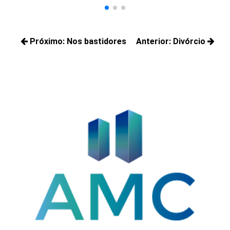
Navegação
Próximo:
Nos bastidores
Anterior:
Divórcio
de
Próximos
Posts
Post
posts:
anteriores: