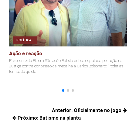
POLÍTICA
Ação e reação
J
Presidente do PL em São João Batista critica deputada por ação na
Ja
Justiça contra concessão de medalha a Carlos Bolsonaro: "Poderias
nã
ter ficado quieta"
Navegação
Anterior:
Oficialmente no jogo
de
Próximo:
Batismo na planta
Posts
Post
Próximos
anteriores:
posts: