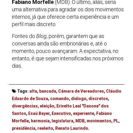
Fabiano Morfelle
(MDB). O último, aliás, seria
uma alternativa para agradar os dois movimentos
internos, já que oferece certa experiência e um
perfil mais discreto.
Fontes do
Blog
, porém, garantem que as
conversas ainda são embrionárias e, até o
momento, pouco avançaram. A expectativa, no
entanto, é que sejam intensificadas nos próximos
dias.
Tags:
alta
,
bancada
,
Câmara de Vereadores
,
Cláudio
Eduardo de Souza
,
comando
,
diálogo
,
discretos
,
divergências
,
eleição
,
Erivelto Leal "Danone" dos
Santos
,
Esaú Bayer
,
Executivo
,
experiente
,
Fabiano
Morfelle
,
harmonia
,
legislatura
,
MDB
,
movimentos
,
PL
,
presidência
,
reeleito
,
Renato Laurindo
.