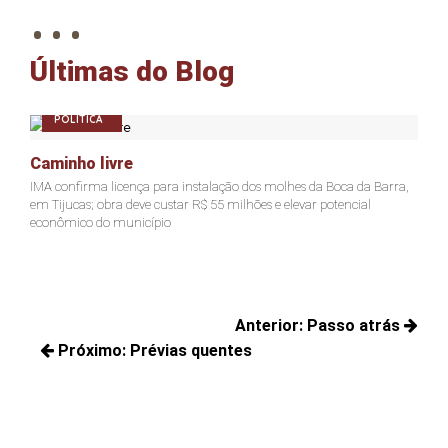
. . .
Últimas do Blog
POLÍTICA
P
Caminho livre
Açã
IMA confirma licença para instalação dos molhes da Boca da Barra,
Presi
em Tijucas; obra deve custar R$ 55 milhões e elevar potencial
Justi
econômico do município
ter f
Navegação
Anterior:
Passo atrás
de
Próximo:
Prévias quentes
Posts
Post
Próximos
anteriores:
posts: