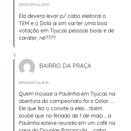
05/03/2017 às 20:57
Ela devera levar p/ cabo eleitoral o
TEM e o Dola ai sim vai ter uma boa
votação em Tijucas pessoas boas e de
carater, né????
BAIRRO DA PRAÇA
05/03/2017 às 18:35
Quem trousse a Paulinha em Tijucas na
abertura do campeonato foi o Dólar …..
Ele que fez o convite a eles…..tbém
soube que no feriado de 1 de maio…..a
Paulinha esteve reunida em um café na
casa do Douglas Porcincula. ….cabo