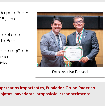
ida pelo Poder
B), em
toral e do
to Belo.
o da região da
emia
ício
Foto: Arquivo Pessoal
presários importantes
,
fundador
,
Grupo Roderjan
rojetos inovadores
,
proposição
,
reconhecimento
,