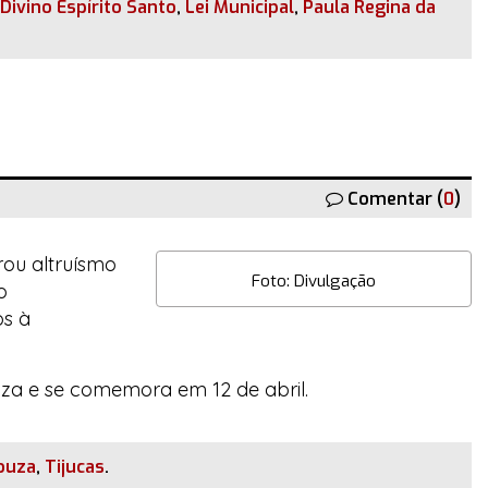
Divino Espírito Santo
,
Lei Municipal
,
Paula Regina da
Comentar (
0
)
ou altruísmo
Foto: Divulgação
o
os à
uza e se comemora em 12 de abril.
ouza
,
Tijucas
.