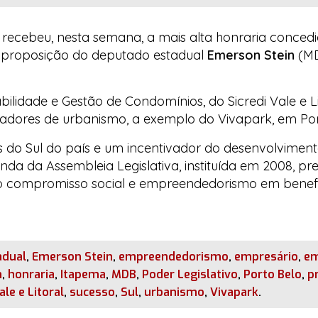
, recebeu, nesta semana, a mais alta honraria conced
a proposição do deputado estadual
Emerson Stein
(MD
lidade e Gestão de Condomínios, do Sicredi Vale e Li
adores de urbanismo, a exemplo do Vivapark, em Por
 do Sul do país e um incentivador do desenvolviment
da da Assembleia Legislativa, instituída em 2008, pr
elo compromisso social e empreendedorismo em benef
adual
,
Emerson Stein
,
empreendedorismo
,
empresário
,
em
n
,
honraria
,
Itapema
,
MDB
,
Poder Legislativo
,
Porto Belo
,
p
ale e Litoral
,
sucesso
,
Sul
,
urbanismo
,
Vivapark
.