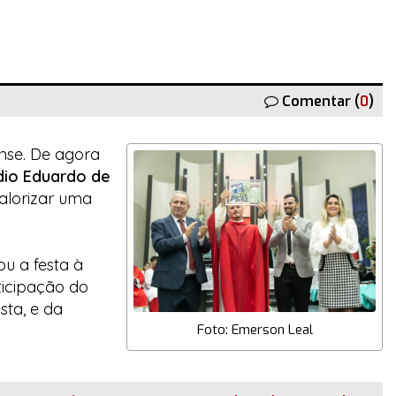
Comentar (
0
)
nse. De agora
dio Eduardo de
alorizar uma
ou a festa à
ticipação do
sta, e da
Foto: Emerson Leal