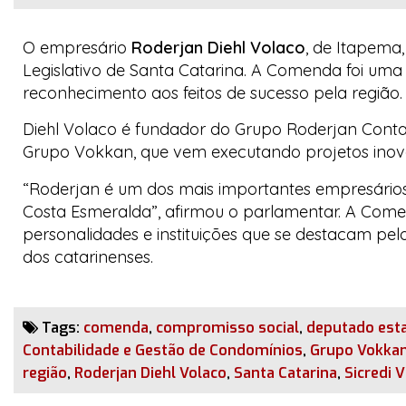
O empresário
Roderjan Diehl Volaco
, de Itapema
Legislativo de Santa Catarina. A Comenda foi um
reconhecimento aos feitos de sucesso pela região.
Diehl Volaco é fundador do Grupo Roderjan Contabi
Grupo Vokkan, que vem executando projetos inov
“Roderjan é um dos mais importantes empresários
Costa Esmeralda”, afirmou o parlamentar. A Comen
personalidades e instituições que se destacam p
dos catarinenses.
Tags:
comenda
,
compromisso social
,
deputado est
Contabilidade e Gestão de Condomínios
,
Grupo Vokka
região
,
Roderjan Diehl Volaco
,
Santa Catarina
,
Sicredi V