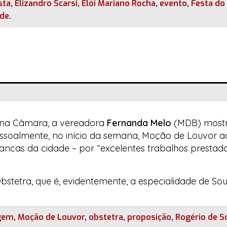
sta
,
Elizandro Scarsi
,
Elói Mariano Rocha
,
evento
,
Festa do 
de
.
l na Câmara, a vereadora
Fernanda Melo
(MDB) mostr
pessoalmente, no início da semana, Moção de Louvor a
rancas
da cidade – por “excelentes trabalhos prestad
tetra, que é, evidentemente, a especialidade de So
gem
,
Moção de Louvor
,
obstetra
,
proposição
,
Rogério de S