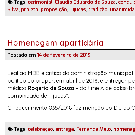
Tags:
cerimonial
,
Cláudio Eduardo de Souza
,
conqui
Silva
,
projeto
,
proposição
,
Tijucas
,
tradição
,
unanimida
Homenagem apartidária
Postado em
14 de fevereiro de 2019
Leal ao MDB e crítica da administração municipa
político ao propor, em abril de 2018, e entregar 
médico
Rogério de Souza
– do
time A
de
colas-b
comunidade de Tijucas”.
O requerimento 035/2018 faz menção ao Dia do Obs
Tags:
celebração
,
entrega
,
Fernanda Melo
,
homena