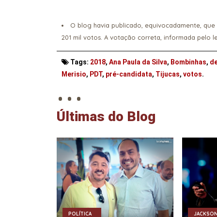
O
blog
havia publicado, equivocadamente, que 
201 mil votos. A votação correta, informada pelo lei
Tags:
2018
,
Ana Paula da Silva
,
Bombinhas
,
de
. . .
Merisio
,
PDT
,
pré-candidata
,
Tijucas
,
votos
.
Últimas do Blog
POLÍTICA
JACKSON