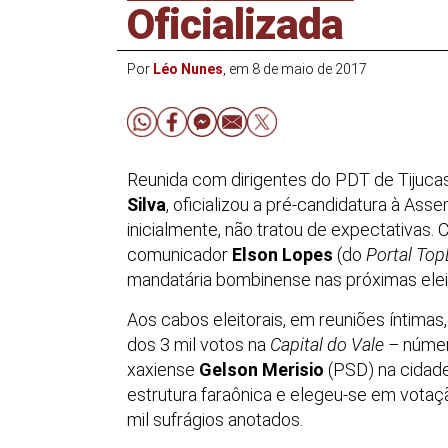
Oficializada
Por
Léo Nunes
, em 8 de maio de 2017
Reunida com dirigentes do PDT de Tijucas, 
Silva
, oficializou a pré-candidatura à Ass
inicialmente, não tratou de expectativas.
comunicador
Elson Lopes
(do
Portal To
mandatária bombinense nas próximas elei
Aos cabos eleitorais, em reuniões íntima
dos 3 mil votos na
Capital do Vale
–
númer
xaxiense
Gelson Merisio
(PSD) na cidade
estrutura faraônica e elegeu-se em vota
mil sufrágios anotados.