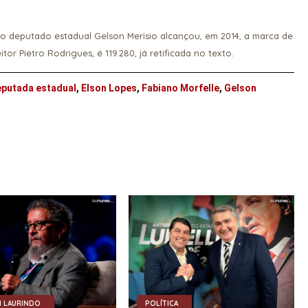
o deputado estadual Gelson Merisio alcançou, em 2014, a marca de
tor Pietro Rodrigues, é 119.280, já retificada no texto.
putada estadual
,
Elson Lopes
,
Fabiano Morfelle
,
Gelson
 LAURINDO
POLÍTICA