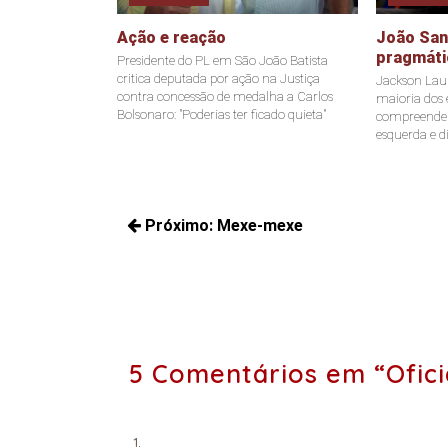
Ação e reação
João Sant
pragmáti
Presidente do PL em São João Batista
critica deputada por ação na Justiça
Jackson Laur
contra concessão de medalha a Carlos
maioria dos e
Bolsonaro: "Poderias ter ficado quieta"
compreende a
esquerda e di
Navegação
Próximo:
Mexe-mexe
de
Próximos
Post
posts:
5 Comentários em “Ofici