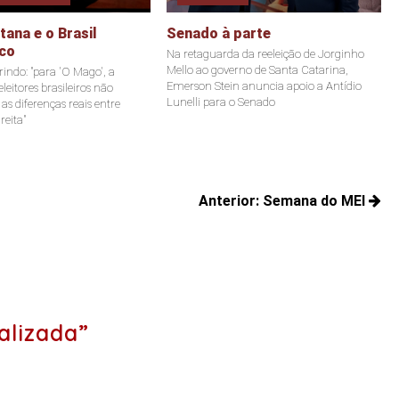
ana e o Brasil
Senado à parte
co
Na retaguarda da reeleição de Jorginho
Mello ao governo de Santa Catarina,
indo: "para 'O Mago', a
Emerson Stein anuncia apoio a Antídio
leitores brasileiros não
Lunelli para o Senado
s diferenças reais entre
reita"
Anterior:
Semana do MEI
Posts
anteriores:
alizada”