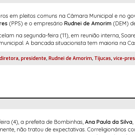
iros em pleitos comuns na Câmara Municipal e no gove
res
(PPS) e o empresário
Rudnei de Amorim
(DEM) de
lam na segunda-feira (11), em reunião interna, Soa
 municipal. A bancada situacionista tem maioria na
Ca
diretora
,
presidente
,
Rudnei de Amorim
,
Tijucas
,
vice-pre
eira (4), a prefeita de Bombinhas,
Ana Paula da Silva
,
almente, não tratou de expectativas. Correligionários